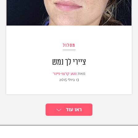
מסלול
ציירי לך נמש
מאת
נטע קרצו-נייגר
13 ביולי 2015
ראו עוד