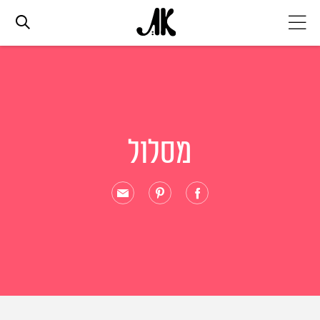
אג׳נדה
אופנה
מסלול
ביוטי
סלבס
ערוצים נוספים
המגזין