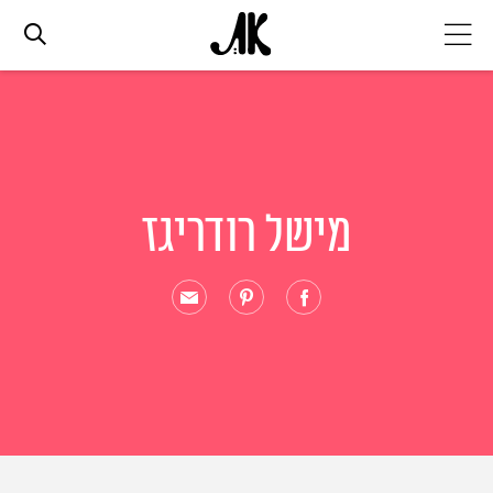
אג׳נדה
אופנה
מישל רודריגז
ביוטי
סלבס
ערוצים נוספים
המגזין