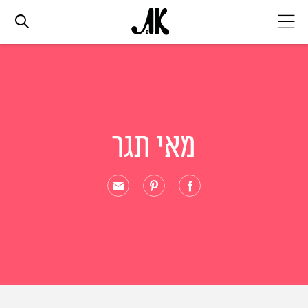
אג׳נדה
אופנה
מאי תגר
ביוטי
סלבס
ערוצים נוספים
המגזין