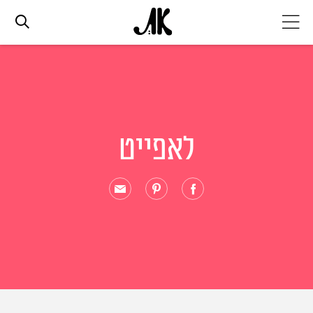
אג׳נדה
אופנה
לאפייט
ביוטי
סלבס
ערוצים נוספים
המגזין