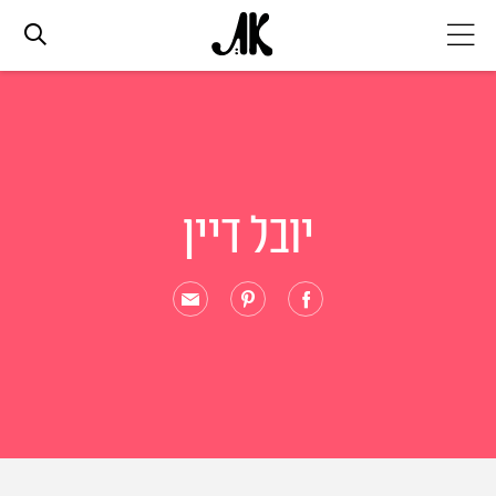
אג׳נדה
אופנה
יובל דיין
ביוטי
סלבס
ערוצים נוספים
המגזין