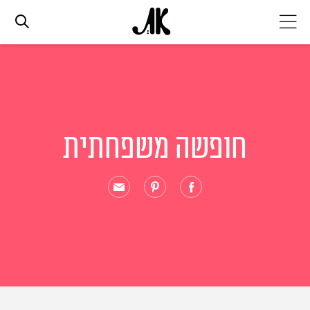
אג׳נדה
אופנה
חופשה משפחתית
ביוטי
סלבס
ערוצים נוספים
המגזין