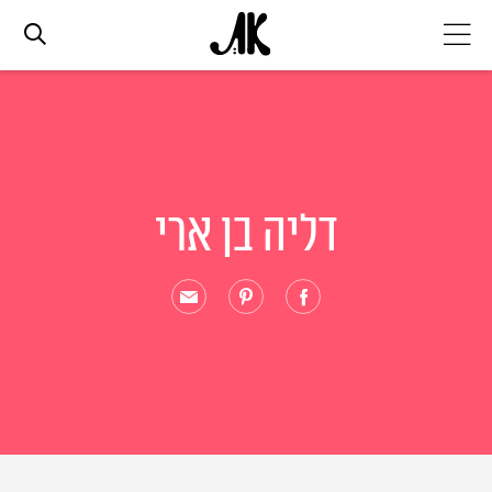
אג׳נדה
אופנה
דליה בן ארי
ביוטי
סלבס
ערוצים נוספים
המגזין