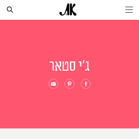
אג׳נדה
אופנה
ג'י סטאר
ביוטי
סלבס
ערוצים נוספים
המגזין