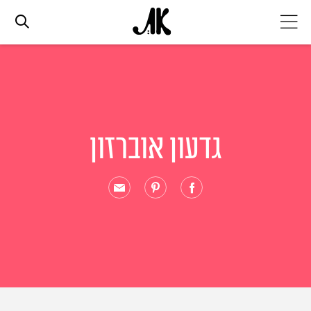
אג׳נדה
אופנה
גדעון אוברזון
ביוטי
סלבס
ערוצים נוספים
המגזין