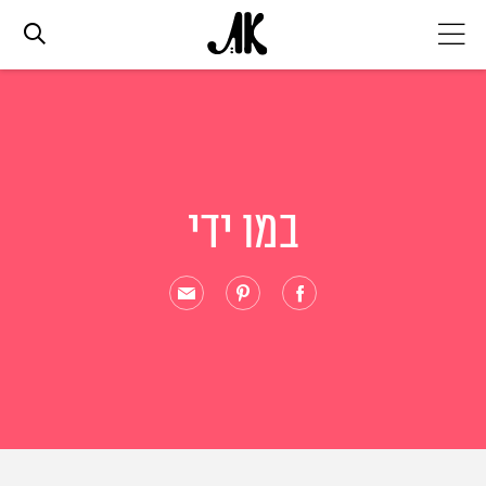
אג׳נדה
אופנה
במו ידי
ביוטי
סלבס
ערוצים נוספים
המגזין