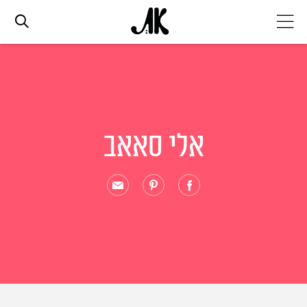
אג׳נדה
אופנה
אלי סאאב
ביוטי
סלבס
ערוצים נוספים
המגזין