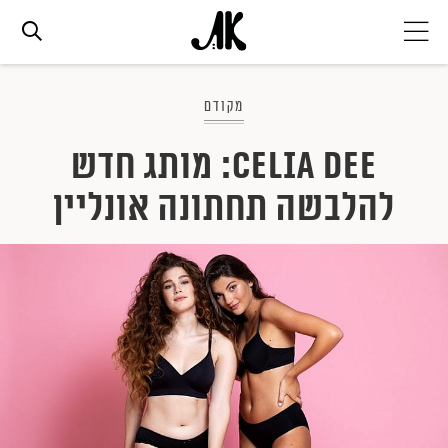
אג׳נדה
מקודם
Celia Dee: מותג חדש
אופנה
להלבשה תחתונה אונליין
ביוטי
סלבס
ערוצים נוספים
המגזין