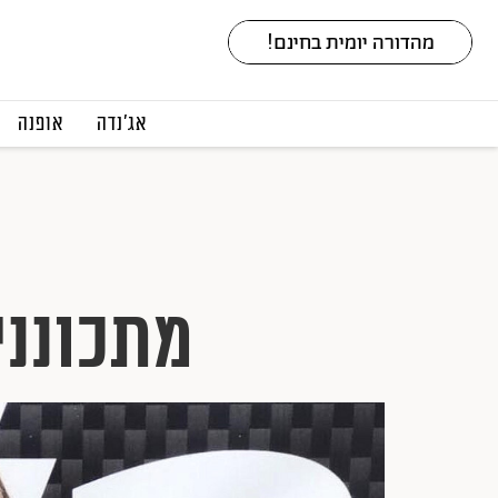
אג׳נדה
אופנה
מתכונני