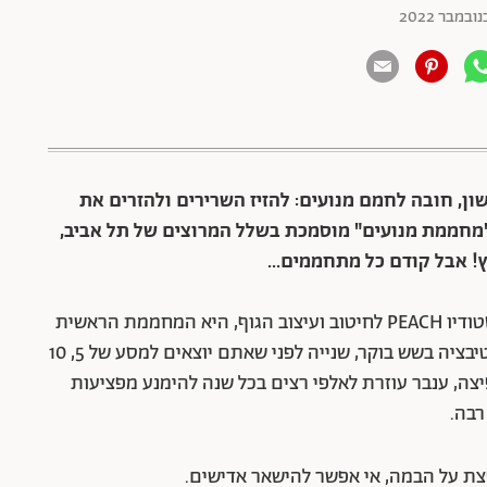
ון, חובה לחמם מנועים: להזיז השרירים ולהזרים את
ו"מחממת מנועים" מוסמכת בשלל המרוצים של תל אביב,
! אבל קודם כל מתחממים…
כבר שש שנים שענבר חן, מאמנת מוסמכת ובעלת סטודיו PEACH לחיטוב ועיצוב הגוף, היא המחממת הראשית
במרוצי תל אביב. היא זו שאחראית להחדיר בכם מוטיבציה בשש בוקר, שנייה לפני שאתם יוצאים למסע של 5, 10
מקפיצה, ענבר עוזרת לאלפי רצים בכל שנה להימנע מפציעות
רבה.
פצת על הבמה, אי אפשר להישאר אדישים.