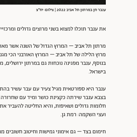
ענבר חן במרתון תל אביב 2022 | צילום: יח"צ
את ענבר תוכלו למצוא בשני מרוצים גדולים ומרכזי
מרתון תל אביב – המרוץ הגדול של השנה אשר מארח כ-50,000 רצים ב
מרוץ הלילה של תל אביב – המרוץ האורבני הכי מגנ
בנוסף, ענבר מפגינה נוכחות גם במרתון ירושלים, מרו
בישראל.
ענבר היא ספורטאית מגיל צעיר עם עבר עשיר בהתע
בצבא ענבר שירתה כקצינת כושר ומיד עם שחרורה 
חלומות גדולים ושאיפות, והיא החליטה להעביר את ה
ועצי השקמה: רמת גן.
חימום בצד – גם אימוני גמישות וחיטוב חשובים מאוד כד