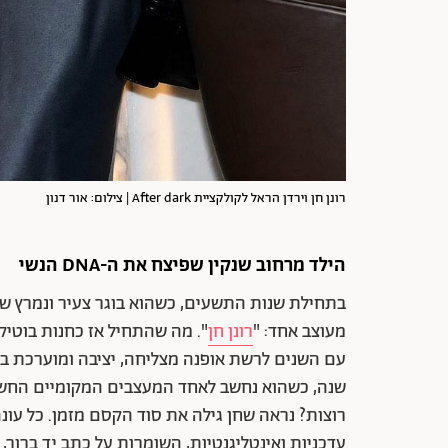
רונן חן וירדן הראל לקולקציית After dark | צילום: אור דנון
הילד מרחוב שנקין שפיצח את ה-DNA הנשי
בתחילת שנות התשעים, כשהוא בוגר צעיר ונמרץ של
מעוצב אחד: "
רונן חן
".
מה שהתחיל אז כחנות בוטיק 
עם השנים לרשת אופנה מצליחה, יציבה ומוערכת ב
שנה, כשהוא נחשב
לאחד המעצבים המקומיים החשוב
רוצות? נראה שחן גילה את סוד הקסם מזמן. כל עונה
עדכניות ואינטליגנטיות, השומרות על כתב יד ברור, 