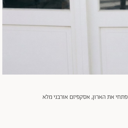
ן חן לוקח את המינימליזם המדויק שלו אל השעות הקטנות של הלילה ומשיק את After Dark. פתחי את הארון, אסקפיזם אורבני מלא