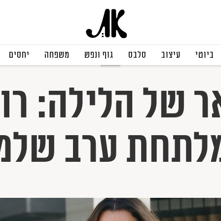
ביוטי
עיצוב
סלבס
גוף ונפש
משפחה
יחסים
מקודם
 של הלילה: רונ
לתחת ערב שלמ