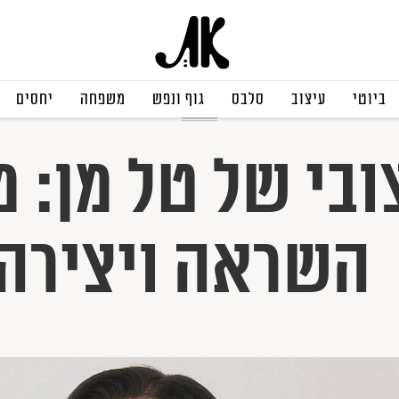
ביוטי
עיצוב
סלבס
גוף ונפש
משפחה
יחסים
מקודם
ובי של טל מן: 
השראה ויצירה