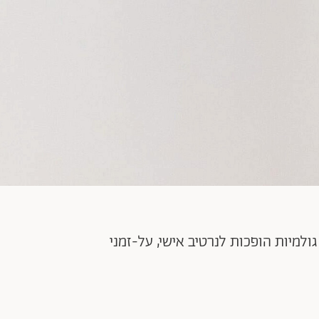
Elements by T הוא מקום שבו אבני חן גולמיות הופכות לנרטיב אישי, על-זמני