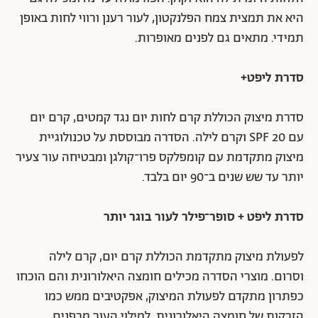
היא את תמצית צמח הפלנקטון, לעור רענן ורווי לחות באופן
תמידי. מתאים גם לפנים מאופרות.
סדרת ליפט+
סדרת מיצוק הכוללת קרם לחות יום נגד קמטים, קרם יום
עם SPF 20 וקרם לילה. הסדרה מבוססת על טכנולוגיית
מיצוק מתקדמת עם קומפלקס פרו־קולגן ומבטיחה עור צעיר
יותר עד שש שנים ב־90 יום בלבד.
סדרת ליפט + סופר־פילר לעור בוגר יותר
לפעולת מיצוק מתקדמת הכוללת קרם יום, קרם לילה
וסרום. מוצרי הסדרה מכילים חומצה היאלורונית והם הוכחו
כפתרון מתקדם לפעולת המיצוק, אפקטיבים ממש כמו
הזרקות של חומצה היאלורונית, למילוי העור מבפנים.