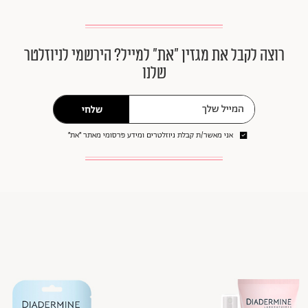
רוצה לקבל את מגזין ״את״ למייל? הירשמי לניוזלטר
שלנו
שלחי
אני מאשר/ת קבלת ניוזלטרים ומידע פרסומי מאתר ״את״