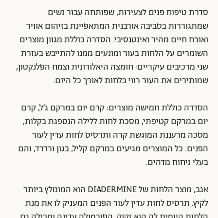
סדרת טיפוח פנים לצעירות, שפותחה עבור נשים
שמתגוררות בסביבה אורבנית המתאפיינת בזיהום אוויר
ואורח חיים מהיר ואינטנסיבי. הסדרה כוללת מגוון מוצרים
השומרים על הלחות בעור ומונעים ממנו להתייבש בעזרת
שני מרכיבים עיקריים: חומצה היאלורונית וצמח הפלנקטון,
שמותירים את העור רווי בלחות לאורך כל היום.
הסדרה כוללת חמישה מוצרים: קרם יום במרקם ג׳ל, קרם
יום במרקם קטיפתי, מסכת לחות ללילה הנספגת בקלות,
מסכה מרעננת המוגשת קרה ותרסיס לחות עדין לעור
הפנים. כל המוצרים מגיעים במרקם קליל, בגון ורדרד, והם
בעלי ניחוח מדהים.
אגב, מוצר הלחות של DIADERMINE הוא המומלץ ביותר
לקיץ. תרסיס לחות עדין לעור הפנים המעניק לו את מנת
הלחות היומית לה הוא זקוק. הפורמולה עדינה ומכילה גם