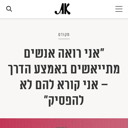
אג׳נדה
מקודם
אופנה
"אני רואה אנשים
מתייאשים באמצע הדרך
ביוטי
– אני קורא להם לא
סלבס
להפסיק"
ערוצים נוספים
המגזין