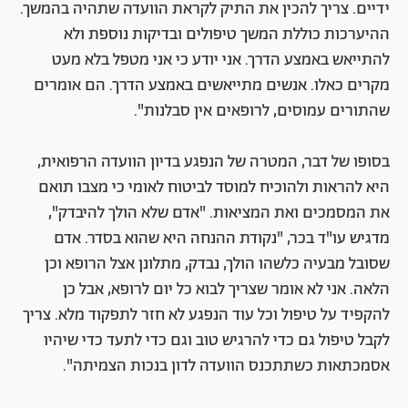
ידיים. צריך להכין את התיק לקראת הוועדה שתהיה בהמשך.
ההיערכות כוללת המשך טיפולים ובדיקות נוספת ולא
להתייאש באמצע הדרך. אני יודע כי אני מטפל בלא מעט
מקרים כאלו. אנשים מתייאשים באמצע הדרך. הם אומרים
שהתורים עמוסים, לרופאים אין סבלנות".
בסופו של דבר, המטרה של הנפגע בדיון הוועדה הרפואית,
היא להראות ולהוכיח למוסד לביטוח לאומי כי מצבו תואם
את המסמכים ואת המציאות. "אדם שלא הולך להיבדק",
מדגיש עו"ד בכר, "נקודת ההנחה היא שהוא בסדר. אדם
שסובל מבעיה כלשהו הולך, נבדק, מתלונן אצל הרופא וכן
הלאה. אני לא אומר שצריך לבוא כל יום לרופא, אבל כן
להקפיד על טיפול וכל עוד הנפגע לא חזר לתפקוד מלא. צריך
לקבל טיפול גם כדי להרגיש טוב וגם כדי לתעד כדי שיהיו
אסמכתאות כשתתכנס הוועדה לדון בנכות הצמיתה".