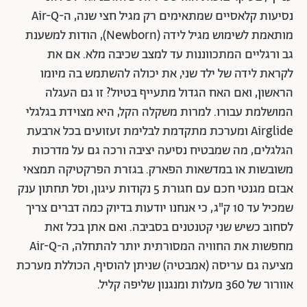
נסיעות קלאסיים שמתאימים רק מגיל חצי שנה, ה-Air-Q
מותאמת לשימוש מגיל לידה (Newborn), הודות למשענת
גב ורגליים המתכווננות עד למצב שכיבה מלא. אם את
לקראת לידה של ילד שני, את יכולה להשתמש בה מיומו
הראשון, ואם האח הגדול מתעייף בטיול? זו גם העגלה
המושלמת עבורו. למרות משקלה הקל, היא מצוידת בגלגלי
Airglide ומערכת מתקדמת לבלימת זעזועים בכל ארבעת
הגלגלים, מה שמבטיח נסיעה יציבה ורכה גם על מדרכות
משובשות או במדשאות הפארק. בגזרת הפרקטיקה תמצאי
אבזם מגנטי חכם עם חגורת 5 נקודות עיגון, וסל תחתון ענק
שמכיל עד 10 ק"ג, כי אנחנו יודעות בדיוק כמה דברים צריך
לסחוב כשיש שני קטנטנים בסביבה. ואם אתן בכל זאת
מחפשות את החוויה המסורתית יותר להתחלה, ה-Air-Q
מציעה גם עריסה (אמבטיה) שניתן להוסיף, הכוללת מערכת
אוורור של 360 מעלות ומנגנון שליפה קליל.