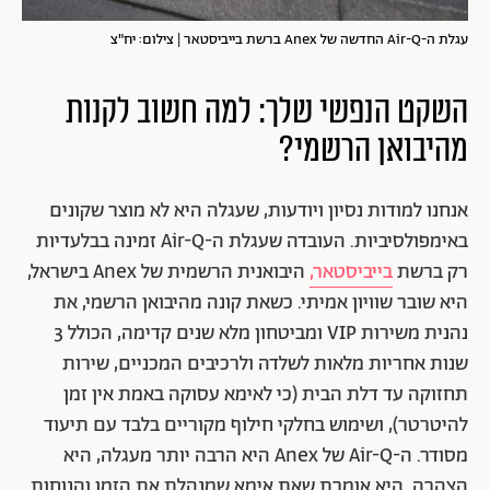
עגלת ה-Air-Q החדשה של Anex ברשת בייביסטאר | צילום: יח"צ
השקט הנפשי שלך: למה חשוב לקנות
מהיבואן הרשמי?
אנחנו למודות נסיון ויודעות, שעגלה היא לא מוצר שקונים
באימפולסיביות. העובדה שעגלת ה-Air-Q זמינה בבלעדיות
רק ברשת
בייביסטאר,
היבואנית הרשמית של Anex בישראל,
היא שובר שוויון אמיתי. כשאת קונה מהיבואן הרשמי, את
נהנית משירות VIP ומביטחון מלא שנים קדימה, הכולל 3
שנות אחריות מלאות לשלדה ולרכיבים המכניים, שירות
תחזוקה עד דלת הבית (כי לאימא עסוקה באמת אין זמן
להיטרטר), ושימוש בחלקי חילוף מקוריים בלבד עם תיעוד
מסודר. ה-Air-Q של Anex היא הרבה יותר מעגלה, היא
הצהרה. היא אומרת שאת אימא שמנהלת את הזמן והנוחות