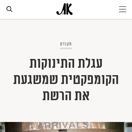
אג׳נדה
מקודם
אופנה
עגלת התינוקות
ביוטי
הקומפקטית שמשגעת
סלבס
את הרשת
ערוצים נוספים
המגזין