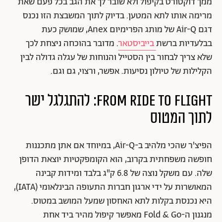
ממך דוקטורט בקיפול ולא שובר לך את הגב בכל פעם שאת
מרימה אותו לתא המטען. בדיוק לתוך המשבצת הזו נכנס
דגם Air-Q של מותג הפרימיום Anex, שמושק כעת
בבלעדיות ברשת
בייביסטאר
. מדובר בהוכחה ניצחת לכך
שלא צריך לבחור בין הסטייל והנוחות של עגלה גדולה לבין
הקלילות של טיולון נסיעות. אפשר, ורצוי, גם וגם.
From Ride To Flight: להתגלגל ישר
לתוך המטוס
הפיצ'ר שהכי מלהיב ב-Air-Q, במיוחד אם אתן מתכננות
חופשה משפחתית בקרוב, הוא הקומפקטיות יוצאת הדופן
שלה. עם משקל נוצה של 6.8 ק"ג בלבד ומידות קבינה
המאושרות על ידי ארגון חברות התעופה הבינלאומי (IATA),
היא נכנסת בקלות לתא האחסון שמעל המושב במטוס.
מנגנון ה-Fold & Go מאפשר קיפול מהיר ביד אחת