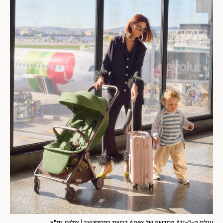
עגלת ה-Air-Q החדשה של Anex ברשת בייביסטאר | צילום: יח"צ