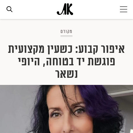
אג׳נדה
מקודם
איפור קבוע: כשעין מקצועית
אופנה
פוגשת יד בטוחה, היופי
ביוטי
נשאר
סלבס
ערוצים נוספים
המגזין