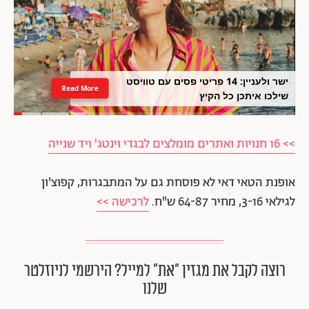
ישר ולעניין: 14 פריטי פסים עם טוויסט
Read More
שילכו איתכן כל הקיץ
>> 16 חנויות ואתרים מומלצים לבגדי וינטג' ויד שנייה
אופנת הטאי דאי לא פוסחת גם על המתבגרות, קפוצ'ון
לגילאי 3-16, מחיר 64-87 ש"ח.
לרכישה >>
רוצה לקבל את מגזין ״את״ למייל? הירשמי לניוזלטר
שלנו