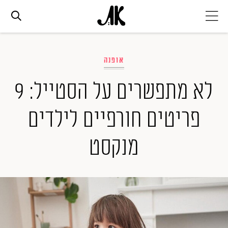
אג׳נדה
אופנה
אופנה
לא מתפשרים על הסטייל: 9
פריטים חורפיים לילדים
ביוטי
מנקסט
סלבס
ערוצים נוספים
המגזין