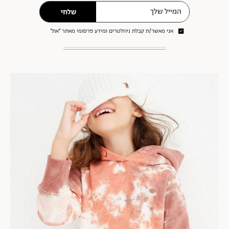
שלחי
אני מאשר/ת קבלת ניוזלטרים ומידע פרסומי מאתר ״את״