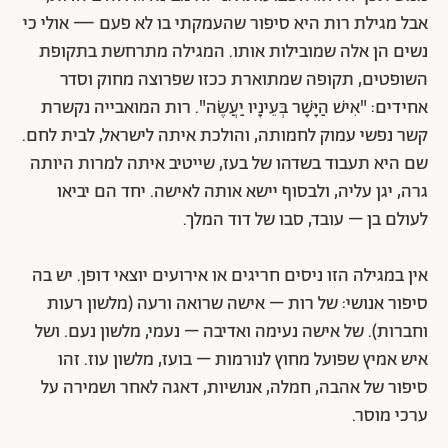
אבל מגילת רות היא סיפור שהעמקתי בו לא פעם — אולי כי
נשים הן אלה שמובילות אותו. המגילה מתרחשת בתקופת
השופטים, תקופה שמתוארת ככזו שפרוצה מחוק וסדר
אחידים: "אִישׁ הַיָּשָׁר בְּעֵינָיו יַעֲשֶׂה". רות המואבייה נקשרת
קשר נפשי עמוק לחמותה, והולכת איתה לישראל, לבית לחם.
שם היא תעבוד בשדהו של בעז, שייטיב איתה למרות היותה
גרה, יגן עליה, ולבסוף יישא אותה לאישה. יחד הם יביאו
לעולם בן – עובד, סבו של דוד המלך.
אין במגילה הזו ניסים חריגים או אירועים יוצאי דופן. יש בה
סיפור אנושי: של רות – אישה שרואה ורעה (מלשון רעות
וחברות). של אישה נעימה ואדיבה – נעמי, מלשון נעם. ושל
איש אמיץ שפועל מחוץ לנורמות – בועז, מלשון עוז. זהו
סיפור של אהבה, חמלה, אנושיות, דאגה לאחר ושמירה על
ערכי מוסר.