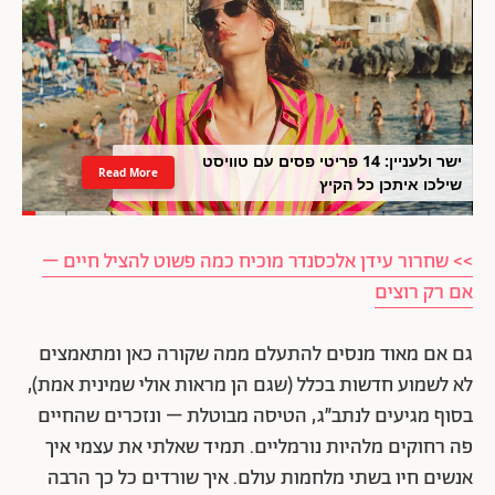
ישר ולעניין: 14 פריטי פסים עם טוויסט
Read More
שילכו איתכן כל הקיץ
>> שחרור עידן אלכסנדר מוכיח כמה פשוט להציל חיים –
אם רק רוצים
גם אם מאוד מנסים להתעלם ממה שקורה כאן ומתאמצים
לא לשמוע חדשות בכלל (שגם הן מראות אולי שמינית אמת),
בסוף מגיעים לנתב״ג, הטיסה מבוטלת – ונזכרים שהחיים
פה רחוקים מלהיות נורמליים. תמיד שאלתי את עצמי איך
אנשים חיו בשתי מלחמות עולם. איך שורדים כל כך הרבה