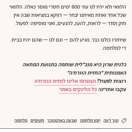
הלוואי ולא יהיו לנו עוד 600 ימים חסרי מוסר כאלה. הלוואי
שכל אחד ואחת מאיתנו יבחר – דווקא במציאות שבה אין
חוק וסדר – לראות, להעז, להנעים, ואני מוסיפה: לפעול.
שיחזרו כולם כבר. מגיע להם – וגם לנו – שהם יהיו בבית.
די למלחמה.
כלנית שרון היא מנכ"לית שותפה בתנועת המחאה
האמנותית "החזית הוורודה"
רוצות לפעול?
הצטרפו אלינו לחזית הוורודה
עקבו אחרינו:
כל הלינקים באתר
טור דעה
יומן מלחמה
שבעה באוקטובר
חטופים
מלחמה
חרבות ברזל