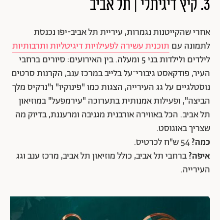
3. קיץ דיגיתלי | תל אביב
אחרי שהקייטנות נגמרות, עיריית תל אביב-יפו נכנסת
לתמונה עם
תוכנית עשירה לפעילויות דיגיטליות ותרבותיות
לילדים ולילדות בני 5 ומעלה. בין האירועים: סיורים ברחבי
העיר, פודקאסט גיבורי־על בלייב במרכז ענב, הקרנות סרטים
נוסטלגיים על גג העירייה, הצגות כמו "פינוקיו" ו"נרקיס מלך
הביצה", ופעילות אמנותית בתערוכה "עירמפעל" במוזיאון
תל אביב. הכל באווירה אורבנית מגניבה ומרעננת, בדיוק מה
שצריך באוגוסט.
כמה?
54 ש"ח לכרטיס.
איפה?
ברחבי תל אביב, כולל מוזיאון תל אביב, מרכז ענב וגג
העירייה.