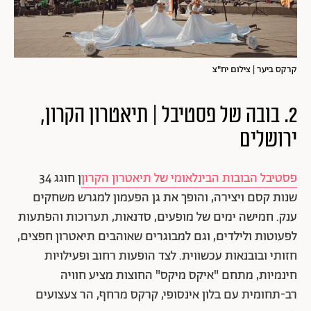
קרקס ביער | צילום יח"צ
2. בובה של פסטיבל | תיאטרון הקרון,
ירושלים
פסטיבל הבובות הבינלאומי של תיאטרון הקרון
ן חוגג 34
שנות קסם ויצירה, והופך את גן הפעמון למגרש משחקים
ענק. חמישה ימים של מופעים, סדנאות, תערוכות והפתעות
לפעוטות ולילדים, וגם למבוגרים שאוהבים תיאטרון חפצים,
חזותי ובובנאות עכשווית. לצד הופעות רחוב ופעילויות
חינמיות, מתחם "איקס מיקס" החוצות מציע חוויה
רב-תחומית עם בלון אינסופי, קרקס מרחף, הר צעצועים