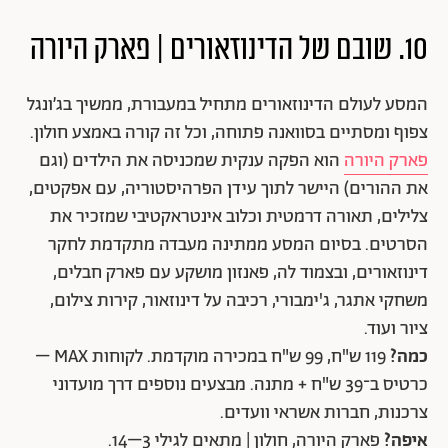
10. שובם של הדינוזאורים | פארק היורה
המסע לעולם הדינוזאורים מתחיל במעבורת, ממשיך בג’ונגל
צפוף ומסתיים בסוואנה פתוחה, וכל זה קורה באמצע חולון.
פארק היורה
הוא הפקה ענקית שמכניסה את הילדים (וגם
את ההורים) היישר לתוך עידן הפרהיסטוריה, עם אפקטים,
צלילים, תאורה דרמטית וכלוב אינטראקטיבי שמזכיר את
הסרטים. בסיום המסע ממתינה מעבדה מתקדמת לחקר
דינוזאורים, ובצמוד לה, פאנזון מושקע עם פארק חבלים,
משחקי אתגר, ג'ימבורי, רכיבה על דינוזאור, קירות צילום,
ציור ועוד.
כמה?
119 ש"ח, 99 ש"ח במכירה מוקדמת. לקוחות MAX –
כרטיס ב־39 ש"ח + מתנה. מבצעים נוספים דרך מועדוני
צרכנות, חברות אשראי וועדים.
איפה?
פארק היורה, חולון | מתאים לגילי 3–14.