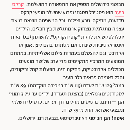
הבוטני בירושלים מספק את התפאורה המושלמת.
קרקס
ביער
הוא פסטיבל ססגוני ופרוע שמשלב מופעי קרקס,
סדנאות, מוזיקה, טבע וצילום, וכל המשפחה מוצאת בו את
עצמה מתגלגלת מצחוק או מתגלשת בין חבלים. הילדים
יוכלו לפגוש את להקת "קופי הקרקס", להשתתף בסדנאות
אינטראקטיביות שיבחנו אם מסתתר בהם ליצן, אמן או
אקרובט, וגם להצטלם בעמדות צילום אשלייתיות. במתחם
המופעים המרכזי מתקיימים מדי ערב שלושה מופעים
הכוללים אקרובטיקה, מוזיקה חיה, הפעלות קהל וריקודים,
והכל באווירה פראית בלב העיר.
כמה?
129 ש"ח לאדם (119 ש"ח במכירה מוקדמת). 89 ש"ח
לסטודנטים/גמלאים (בהצגת תעודה), ילדים עד גיל 3 ומנויי
הגן – חינם. כרטיסים מוזלים דרך ועדים, כרטיס ירושלמי
ומבצעי אשראי, החל מ־39 ש"ח.
איפה?
הגן הבוטני האוניברסיטאי בגבעת רם, ירושלים.