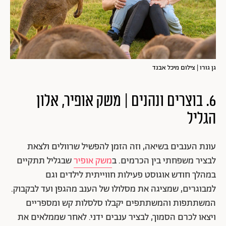
גן גורו | צילום מיכל אבנד
6. בוצרים ונהנים | משק אופיר, אלון
הגליל
עונת הענבים בשיאה, וזה הזמן להפשיל שרוולים ולצאת
לבציר משפחתי בין הכרמים. ב
משק אופיר
שבגליל תתקיים
במהלך חודש אוגוסט פעילות חווייתית לילדים וגם
למבוגרים, שמציגה את מסלולו של הענב מהגפן ועד לבקבוק.
המשתתפות והמשתתפים יקבלו סלסלות קש ומספריים
ויצאו לכרם הסמוך, לבציר ענבים ידני. לאחר שממלאים את