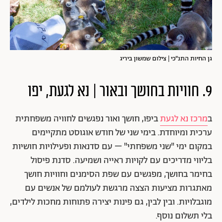
גן החיות התנ"כי | צילום שמשון ביריג
9. חוויות בחושך ובאור | נא לגעת, יפו
ב
מרכז נא לגעת
ביפו, חושך ואור נפגשים לחוויה משפחתית
ערכית ומיוחדת. בימי שני של חודש אוגוסט מתקיימים
במקום ימי "שני משפחתי" – עם סדנאות ופעילויות חושיות
בליווי מדריכים עם לקויות ראייה ושמיעה. סדנת פיסול
בחימר בחושך, מפגשים עם שפת הסימנים וחוויות חושך
מאתגרות מציעות הצצה מרגשת לעולמם של אנשים עם
מוגבלויות. ובין לבין, גם פינות יצירה פתוחות מחכות לילדים,
בלי תשלום נוסף.