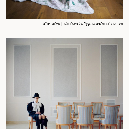
תערוכת "החולמים בהקיץ" של מיכל חלבין | צילום: יח"צ