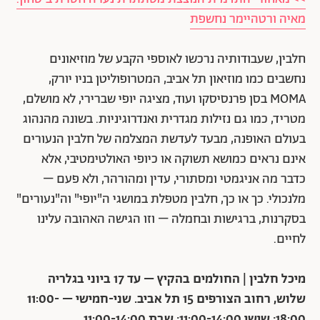
מאיה ורטהיימר נחשפת
חלבין, שעבודותיה נרכשו לאוספי הקבע של מוזיאונים
נחשבים כמו מוזיאון תל אביב, המטרופוליטן בניו יורק,
MOMA בסן פרנסיסקו ועוד, מציגה יופי שברירי, לא מושלם,
מטריד, כמו גם נזילות מגדרית ואנדרוגיניות. בשונה מהנהוג
בעולם האופנה, מבעד לעדשת המצלמה של חלבין הנעורים
אינם נראים כמושא תשוקה או כיופי האולטימטיבי, אלא
כדבר מה אניגמטי ומסתורי, עדין ומהורהר, ולא פעם –
מלנכולי. כך או כך, חלבין מטפלת במושגי ה"יופי" וה"נעורים"
בסקרנות, ברגישות ובחמלה – וזו הגישה האהובה עלינו
לחיים.
מיכל חלבין | החולמים בהקיץ – עד 17 ביוני
ב
גלריה
שלוש, רחוב הצורפים 15 תל אביב. שני-חמישי – 11:00-
18:00; שישי 11:00-14:00; שבת 11:00-14:00