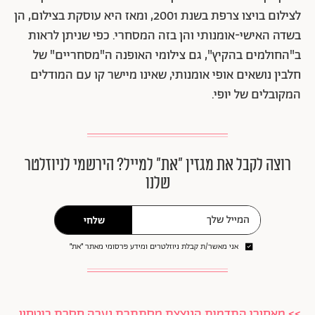
לצילום בויצו צרפת בשנת 2001, ומאז היא עוסקת בצילום, הן
בשדה האישי-אומנותי והן בזה המסחרי. כפי שניתן לראות
ב"החולמים בהקיץ", גם צילומי האופנה ה"מסחריים" של
חלבין נושאים אופי אומנותי, שאינו מיישר קו עם המודלים
המקובלים של יופי.
רוצה לקבל את מגזין ״את״ למייל? הירשמי לניוזלטר
שלנו
שלחי
אני מאשר/ת קבלת ניוזלטרים ומידע פרסומי מאתר ״את״
>> מאחורי התדמית הנוצצת מסתתרת נערה חסרת ביטחון.