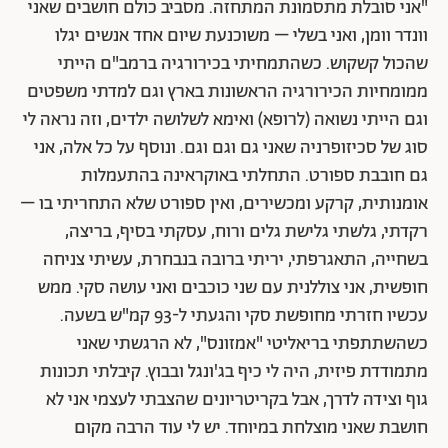
"אני סובלת מתסמונת המתחזה. מסביב כולם חושבים שאני
וונדר וומן, ואני בשלי – משוכנעת שיום אחד אנשים יגלו
שהכול קשקוש. כשהתמחיתי בכירורגיה ברמב"ם הייתי
ממומחיות הכירורגיה הראשונות בארץ וגם למדתי משפטים
וגם הייתי נשואה (לרופא) ואימא לשלושה ילדים, וזה נראה לי
סוג של סכיזופרניה שאני גם וגם וגם. ונוסף על כל אלה, אני
גם חובבת ספורט. התחלתי באוקראינה בהתעמלות
אומנותית, קרקע ומכשירים, ואין ספורט שלא התחריתי בו –
רקדתי, גלשתי גלישת גלים ורוח, עסקתי בסיף, בריצה,
בשחייה, התאגרפתי, יריתי ברובה בנבחרת, עשיתי צניחה
חופשית, אני צוללנית עם שני כוכבים ואני עושה סקי. ממש
עכשיו חזרתי מחופשת סקי והגעתי ל-93 קמ"ש בשעה.
כשהשתתפתי בריאליטי "אמזונס", לא הרגשתי שאני
מתמודדת פיזית, היה לי כיף בג'ונגל ובבוץ. קיבלתי תכונות
גוף וצידה לדרך, אבל בקריטריונים שהצבתי לעצמי אני לא
חושבת שאני מוצלחת במיוחד. יש לי עוד הרבה מקום