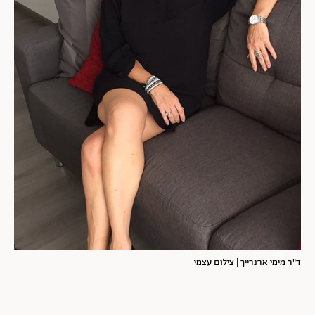
ד"ר מימי ארנרייך | צילום עצמי