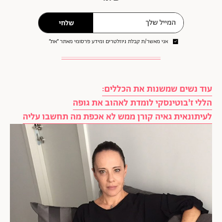
שלחי
אני מאשר/ת קבלת ניוזלטרים ומידע פרסומי מאתר ״את״
עוד נשים שמשנות את הכללים:
הללי ז'בוטינסקי לומדת לאהוב את גופה
לעיתונאית גאיה קורן ממש לא אכפת מה תחשבו עליה