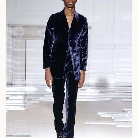
הכל, עיצוב לגברים על ידי נשים הוא צעד חריג למדי
בתעשייה, ולראיה, כל מי שיתבקש להציג רשימת שמות של
גברים שמעצבים לנשים במאה ה־20 יצטרך במקרה הטוב
להצטייד בערמת פנקסים נאה ועבה, ומנגד מי שינסה לקבץ
שמות של נשים שמעצבות לגברים יצליח לקושש בקושי
עשרה, על אחת כמה וכמה כשמדובר במעצבות לגברים
שמעצבות תחת המותג הנושא את שמן.