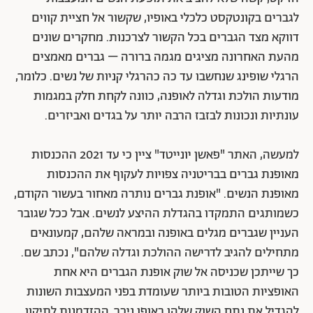
מרי קייט ואשלי אולסן | צילום: GettyImages
החשבון הכללי
אבל גם אם מתחשבים בעובדה שגברים מצליחים סוף כל
סוף שלא להתמוטט לאחר מפגש עם שם של אישה בתוך
הז'קט, קשה שלא להציב את תופעת הנשים המעצבות
לגברים בקונטקסט כלכלי באופיו, שקשור אל חציית קווים
דווקא מצד הגברים בכל הקשור לצרכנות. מחקרים שונים
מהעת האחרונה מציגים מגמה ברורה – גברים מאמצים
הרגלי שופינג שנחשבו עד כה כהרגלי קניות של נשים. כלומר,
מודעות הולכת וגדלה לאופנה, כוונה לקחת חלק במגמות
עונתיות ונכונות לבזבז הרבה יותר על בגדים ואביזרים.