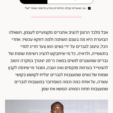
הגברי. גם גרייס וולס בונר, בוגרת בית הספר הגבוה לעיצוב
סנטרל סנט מרטינס, היא דוגמה למי שמעצבת מאז 2014
קולקציות מכושפות לגברים המאופיינות במוטיבים מערביים,
אפריקאיים, גבריים ונשיים.
רוצה לקבל את מגזין ״את״ למייל? הירשמי לניוזלטר
שלנו
שלחי
אני מאשר/ת קבלת ניוזלטרים ומידע פרסומי מאתר ״את״
אבל מלבד הרצון להציב אתגרים מקצועיים לעצמן, השאלה
הבוערת היא מה בעצם השתנה ולמה דווקא עכשיו. אחרי