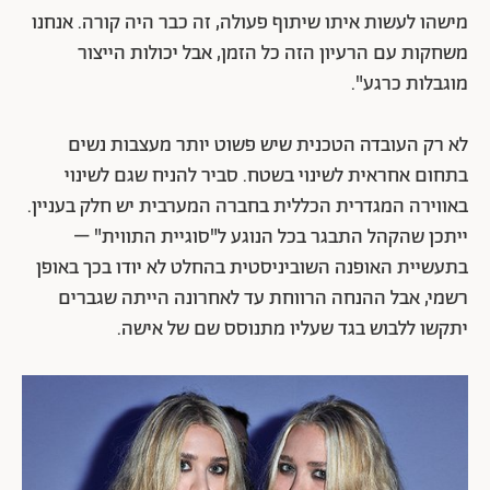
בדומה לתשובתו המפורסמת של ראש ממשלת קנדה לשאלה
על שילוב נשים בממשלתו, גם כאן התשובה הפשוטה צריכה
להיות "כי אנחנו ב־2016". "זה קורה דווקא עכשיו כי רק
עכשיו יש כל כך הרבה מעצבות שהן נשים", מציינת בנחרצות
מעצבת האופנה דורין פרנקפורט, שהחזיקה בקו גברים
מצליח בשנים 1995־2007 (ופרשה מהתחום עקב סגירת
מפעל המחויטים שייצר עבורה את הפריטים). "מעצבות
נשים זה לא משהו שתמיד היה, עכשיו זה משתנה באופן
כללי". היא מציינת כי היא מאוד מתגעגעת לעיצוב אופנת
גברים והייתה חוזרת בשמחה לתחום. "אם הייתי מוצאת
מישהו לעשות איתו שיתוף פעולה, זה כבר היה קורה. אנחנו
משחקות עם הרעיון הזה כל הזמן, אבל יכולות הייצור
מוגבלות כרגע".
לא רק העובדה הטכנית שיש פשוט יותר מעצבות נשים
בתחום אחראית לשינוי בשטח. סביר להניח שגם לשינוי