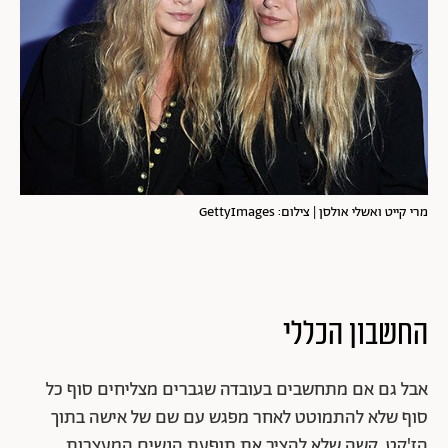
באווירה המגדרית הכללית בחברה המערבית יש חלק בעניין.
ייתכן שהקהל התבגר בכל הנוגע ל"סוגיית התווית" –
בתעשיית האופנה השוביניסטית בהחלט לא יודו בכך באופן
רשמי, אבל ההנחה הרווחת עד לאחרונה הייתה שגברים
יתקשו ללבוש בגד שעליו מתנוסס שם של אישה.