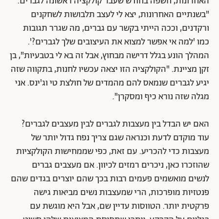
מתוך הקולקצייה של סטלה מקרטני | צילום: יח"צ
לצד אביבה זילברמן, המשיקה קולקציית גברים ראשונה, גם
המעצבת ענבל בן זקן, שחתומה על המותג מיזו ב־14 השנה
האחרונות, חשפה בחודש שעבר קולקציה ראשונה לגברים.
"בשנתיים האחרונות, יצא לי לעצב תלבושות לשחקנים
ורקדנים, וככה הייתי בקשר עם גברים, מה שגרר תגובות
כמו 'למה אי אפשר למצוא את העיצובים שלך לגברים?'.
המהלך הונע בגלל דרישה מבחוץ, אבל זה בא לי בטבעיות", בן
זקן מציינת. "הקולקציה הזו יצאה עכשיו לחנות, בתקווה שזה