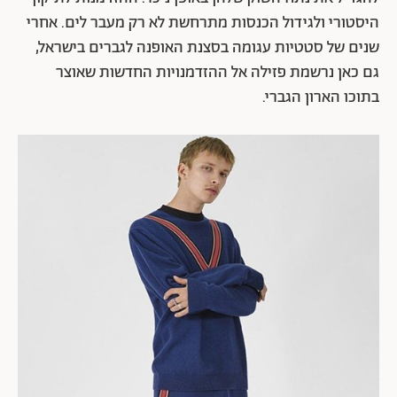
למעשה, האתר "פאשן יונייטד" ציין כי עד 2021 ההכנסות
מאופנת גברים בבריטניה צפויות לעקוף את ההכנסות
מאופנת הנשים. "אופנת גברים נותרה מאחור בעשור הקודם,
כשמותגים התמקדו בהגדלת ההיצע לנשים. אבל ככל שגובר
העניין שגברים מגלים באופנה ובמראה שלהם, קמעונאים
מתחילים להגיב לדרישה ההולכת וגדלה שלהם", נכתב שם.
כך שייתכן שכניסה אל שוק אופנת הגברים היא אחת
האופציות הטובות ביותר שעומדת בפני המעצבות השונות
להגדיל את נתח השוק שלהן באופן ניכר. ההזדמנות לתיקון
היסטורי ולגידול הכנסות מתרחשת לא רק מעבר לים. אחרי
שנים של סטטיות עגומה בסצנת האופנה לגברים בישראל,
גם כאן נרשמת פזילה אל ההזדמנויות החדשות שאוצר
בתוכו הארון הגברי.