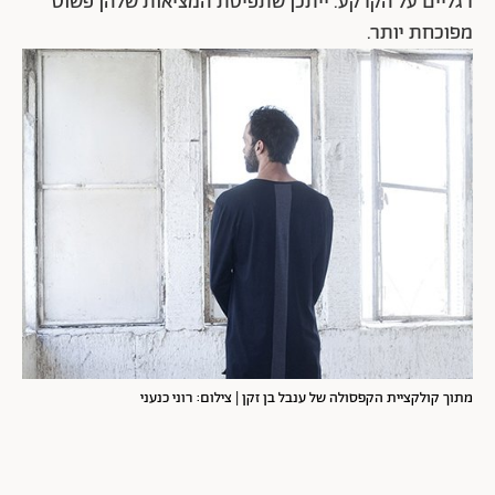
יגיע לגברים שנמאס להם מהמדים של חולצת טי וג'ינס. אני
מגלה שזה נורא כיף ומסקרן".
האם יש הבדל בין מעצבות לגברים לבין מעצבים לגברים?
עוד מוקדם לדעת וכנראה שגם צריך נפח גדול יותר של
מעצבות כדי להכריע. עם זאת, כפי שממחישות הקולקציות
שהוזכרו כאן, ניכרים רמזים לכיוון. אם מעצבים גברים
לנשים מואשמים פעמים רבות בכך שהם יוצרים בגדים שהם
פנטזיות מופרכות, הרי שמעצבות נשים מביאות גישה
פרקטית יותר. הטווסות עדיין שם, אבל היא מוגשת עם
רגליים על הקרקע. ייתכן שתפיסת המציאות שלהן פשוט
מפוכחת יותר.