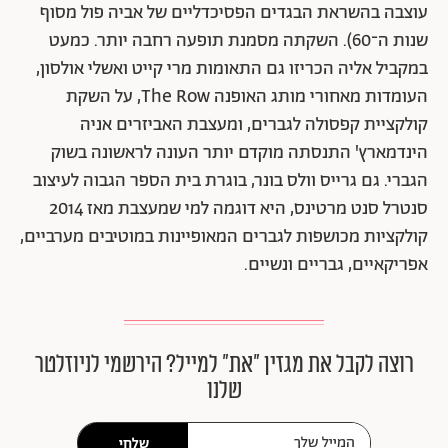
"כשאני מעצבת לנשים אני יודעת בדיוק מה אני עושה, אני
אפילו לא חושבת על זה, זה כל כך טבעי", אמרה בריאיון
לעיתון "הגרדיאן" הבריטי המעצבת הוותיקה סטלה מקרטני.
לעומת זאת, הוסיפה לגבי הפרויקט החדש שלה, קו קבוע
ונרחב לגברים שהושק לפני כחודש, "זה הרבה יותר מאתגר
אותי מנטלית".
מדובר בקו הראשון לגברים מאז פתחה מקרטני את בית
האופנה הנושא את שמה ב־2001 (הקולקציה הראשונה
עוצבה בהשראת הבגדים הפסיכדליים של אביה פול מסוף
שנות ה־60). השקתה מסמנת תופעה רחבה יותר. כמעט
במקביל אליה הכריזו גם התאומות מרי קייט ואשלי אולסון,
העומדות מאחורי מותג האופנה The Row, על השקת
קולקציית קפסולה לגברים, ומעצבת האביזרים אניה
הינדמארץ' התנסתה מוקדם יותר העונה לראשונה בשוק