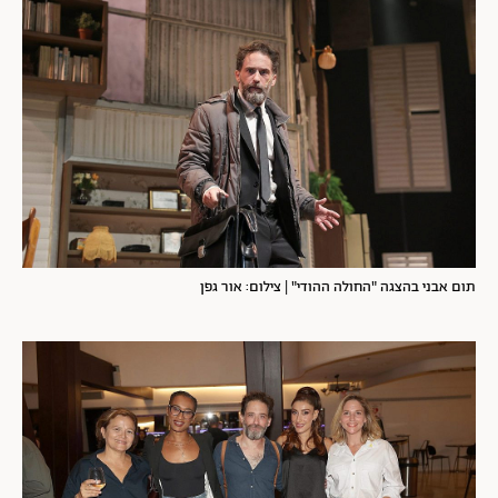
תום אבני בהצגה "החולה ההודי" | צילום: אור גפן