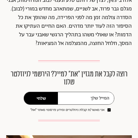
אלה ב-yes, לצדן של רותם סלע ונעמי לבוב המדהימות, אבני
מגלם גבר פרוד, אב לשניים, שמתאהב מחדש במורי (לבוב).
הסדרה צולמה זמן מה לפני הפרידה, מה שהופך את כל
הסיפור הזה לעוד יותר מדהים. האם החיים העתיקו את
הדמות? או שאולי משהו בתהליך הרגשי שאבני עבר על
המסך, חלחל החוצה, מהמצלמה אל המציאות?
רוצה לקבל את מגזין ״את״ למייל? הירשמי לניוזלטר
שלנו
שלחי
אני מאשר/ת קבלת ניוזלטרים ומידע פרסומי מאתר ״את״