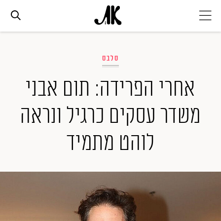
אג׳נדה
סלבס
אופנה
אחרי הפרידה: תום אבני
משדר עסקים כרגיל ונראה
ביוטי
לוהט מתמיד
סלבס
ערוצים נוספים
המגזין