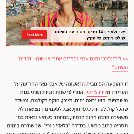
ישר ולעניין: 14 פריטי פסים עם טוויסט
Read More
שילכו איתכן כל הקיץ
>> לירז צ'רכי ותום אבני נפרדים אחרי 16 שנה: "דברים
השתנו"
זו ההופעה הפומבית הראשונה של אבני מאז ההודעה על
הפרידה מ
לירז צ'רכי
, אחרי 16 שנות זוגיות ושתי בנות
משותפות. הוא נראה נינוח, חייכן, מוקף בקולגות, ומשדר
שהכל קול, לפחות כלפי חוץ. אבל לפעמים המציאות לא
משאירה הרבה מקום לדמיון, במיוחד כשהיא נראית כמו
תסריט כתוב מראש. בסדרה "בלאדי מורי", שמשודרת בימים