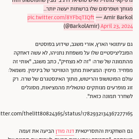
גרפיקאי מתחיל ואיש סושיאל דרג ב' מבין שהפוטשופ הזה
מגוחך ושפרסום שלו ברשתות יעשה יותר…
pic.twitter.com/8YFbqTIQft
— Amir Barkol
(@BarkolAmir)
April 23, 2024
גם עיתונאי הארץ, אורי משגב, שידוע בפוסטים
הפובליציסטיים שלו על משפחת נתניהו, לא עשה דאחקה
מהתמונה של שרה: "זה לא מצחיק", כתב משגב, "אותי זה
מפחיד. מימין: המציאות מתוך הטוויטר של בינימין. משמאל:
עולם הפוטושופ והריטוש, מתוך האינסטגרם של שרה. רק
זוג מופרעים מנותקים טוטאלית מהמציאות, מסוגלים
לשחרר תמונה כזאת".
witter.com/thelitt80824365/status/1782932134367277165
גם השחקנית והתסריטאית
דנה מודן
הביעה את זעמה