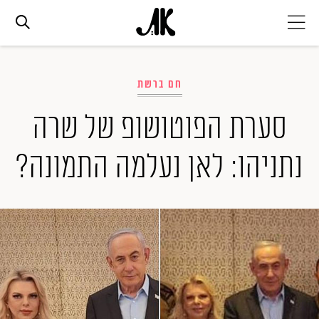
אג׳נדה
חם ברשת
אופנה
סערת הפוטושופ של שרה
נתניהו: לאן נעלמה התמונה?
ביוטי
סלבס
ערוצים נוספים
המגזין