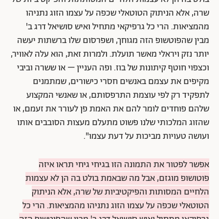
שרה, אלא הניתוק הטוטאלי שכפה על עצמו הזוג נתניהו
מהמציאות. הרי כל גרפיקאי מתחיל ואיש סושיאל דרג ב'
מבין שהפוטשופ הזה מגוחך, ושפרסום שלו ברשתות יעשה
יותר נזק ויראלי מאשר תועלת. ולמרות זאת, הוא עלה לאוויר,
וכצפוי חוטף קיתונות של בוז. ופה העניין – או ששרה וביבי
מקיפים את עצמם באנשים חסרי כישורים, שמתמנים
לתפקיד רק לפי עוצמת התרפסותם, או שאנשי המקצוע
שלהם פוחדים לומר להם את האמת פן לעורר את זעמם, או
שהזוג המלכותי שלנו פשוט מתעלם מעצות הסובבים אותו
ועושה טעויות מביכות על דעת עצמו".
אפשר לפטור את התמונה הזו בגיחי גיחי תראו איזה
פוטושופ מוגזם, אבל מה שבאמת בולט בה הן לא עצמות
הלחיים המסותות והפיקטיביות של שרה, אלא הניתוק
הטוטאלי שכפה על עצמו הזוג נתניהו מהמציאות.
הרי כל