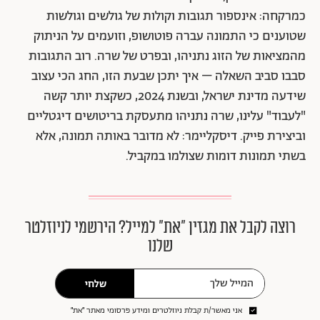
כמרקחה: אינספור תגובות וקולות של גולשים וגולשות
שטוענים כי התמונה עברה פוטושופ, וזועמים על הניתוק
מהמציאות של הזוג נתניהו, ובפרט של שרה. רוב התגובות
סבבו סביב השאלה – איך יתכן שבעת הזו, החג הכי עצוב
שידעה מדינת ישראל, ובשנת 2024, כשקצת יותר קשה
"לעבוד" עלינו, שרה נתניהו מתעסקת בריטושים דיגטליים
וביצירת פייק. דיסקליימר: לא מדובר באותה תמונה, אלא
בשתי תמונות דומות שצולמו במקביל.
רוצה לקבל את מגזין ״את״ למייל? הירשמי לניוזלטר
שלנו
שלחי
אני מאשר/ת קבלת ניוזלטרים ומידע פרסומי מאתר ״את״