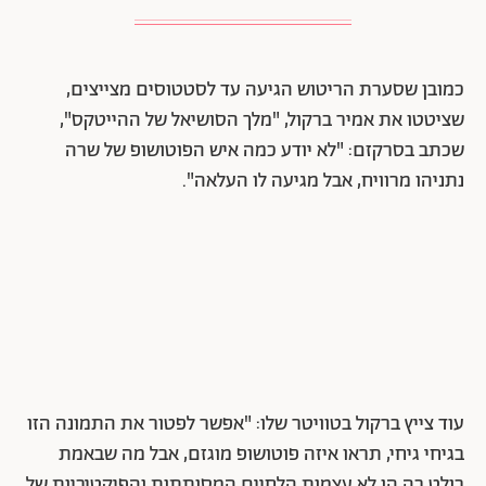
כמובן שסערת הריטוש הגיעה עד לסטטוסים מצייצים,
שציטטו את אמיר ברקול, "מלך הסושיאל של ההייטקס",
שכתב בסרקזם: "לא יודע כמה איש הפוטושופ של שרה
נתניהו מרוויח, אבל מגיעה לו העלאה".
עוד צייץ ברקול בטוויטר שלו: "אפשר לפטור את התמונה הזו
בגיחי גיחי, תראו איזה פוטושופ מוגזם, אבל מה שבאמת
בולט בה הן לא עצמות הלחיים המסותתות והפיקטיביות של