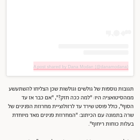
A post shared by Dana Modan (@danamodana)
תגובות נוספות של גולשים וגולשות שכן הצליחו להשתעשע
ממהסיטואציה היו: "למה ככה חזק?", "אם כבר אז עד
הסוף", כולל פוסט שירד עד לרזולוציית מחרוזת הפנינים של
שרה בתמונה עם הכיתוב: "המחרוזת פנינים מאד מיוחדת
בעלות כוחות ריחוף".