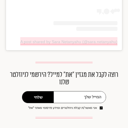
A post shared by Sara Netanyahu (@sara.netanyahu)
רוצה לקבל את מגזין ״את״ למייל? הירשמי לניוזלטר
שלנו
שלחי
אני מאשר/ת קבלת ניוזלטרים ומידע פרסומי מאתר ״את״