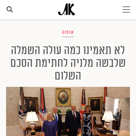
אג׳נדה
אופנה
לא תאמינו כמה עולה השמלה
אופנה
שלבשה מלניה לחתימת הסכם
ביוטי
השלום
סלבס
ערוצים נוספים
המגזין