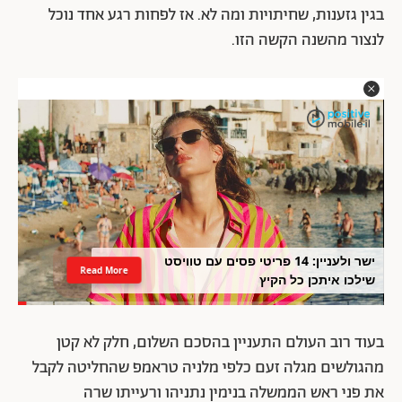
בגין גזענות, שחיתויות ומה לא. אז לפחות רגע אחד נוכל
לנצור מהשנה הקשה הזו.
ישר ולעניין: 14 פריטי פסים עם טוויסט
Read More
שילכו איתכן כל הקיץ
בעוד רוב העולם התעניין בהסכם השלום, חלק לא קטן
מהגולשים מגלה זעם כלפי מלניה טראמפ שהחליטה לקבל
את פני ראש הממשלה בנימין נתניהו ורעייתו שרה