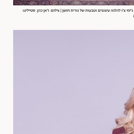
'ימי צ'ו להלגה עיצובים ו
טבעות
של נורית חושן | צילום: ז'אן כהן. סטיילינג: