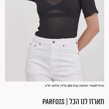
טרס לסטורי. חולצת קרפ 380 ש"ח | צילום: יח"צ
תארזו לנו הכל | PARFOIS