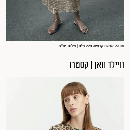
ZARA. שמלת קרושה 229 ש"ח | צילום: יח"צ
וויילד וואן | קסטרו