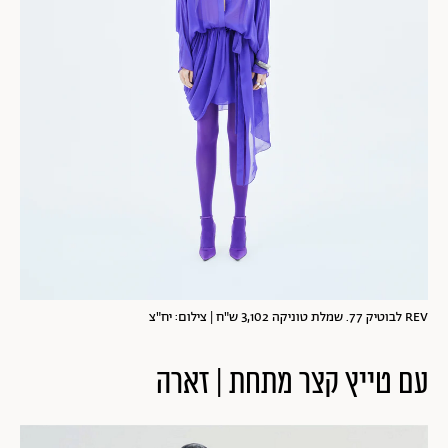
REV לבוטיק 77. שמלת טוניקה 3,102 ש"ח | צילום: יח"צ
עם טייץ קצר מתחת | זארה