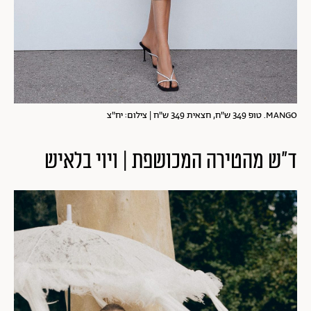
MANGO. טופ 349 ש"ח, חצאית 349 ש"ח | צילום: יח"צ
ד"ש מהטירה המכושפת | ויוי בלאיש