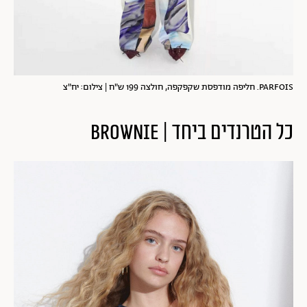
PARFOIS. חליפה מודפסת שקפקפה, חולצה 199 ש"ח | צילום: יח"צ
כל הטרנדים ביחד | BROWNIE