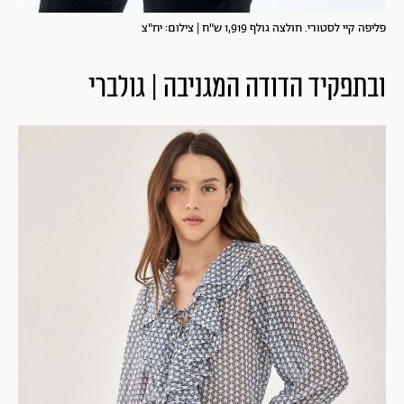
פליפה קיי לסטורי. חולצה גולף 1,919 ש"ח | צילום: יח"צ
ובתפקיד הדודה המגניבה | גולברי