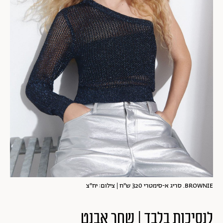
BROWNIE. סריג א-סימטרי 320 ש"ח | צילום: יח"צ
לנסיכות בלבד | שחר אבנט