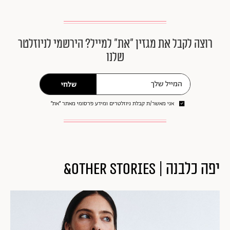
רוצה לקבל את מגזין ״את״ למייל? הירשמי לניוזלטר
שלנו
שלחי
אני מאשר/ת קבלת ניוזלטרים ומידע פרסומי מאתר ״את״
יפה כלבנה | Other Stories&