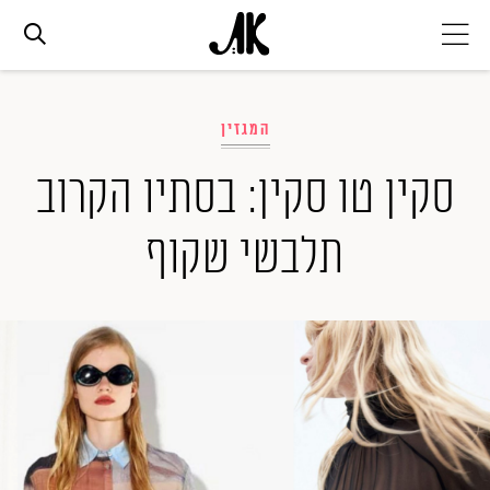
אג׳נדה
המגזין
אופנה
סקין טו סקין: בסתיו הקרוב
תלבשי שקוף
ביוטי
סלבס
ערוצים נוספים
המגזין