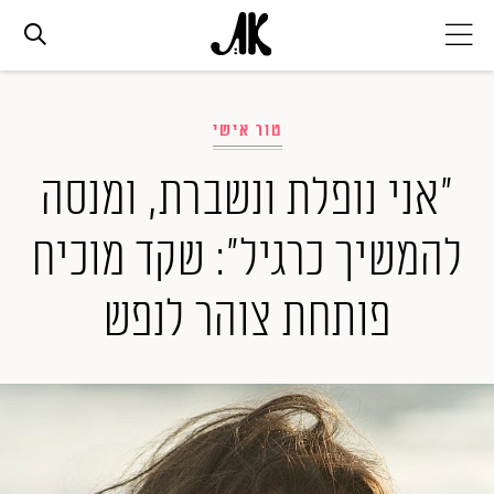
אג׳נדה
טור אישי
אופנה
"אני נופלת ונשברת, ומנסה
להמשיך כרגיל": שקד מוכיח
ביוטי
פותחת צוהר לנפש
סלבס
ערוצים נוספים
המגזין