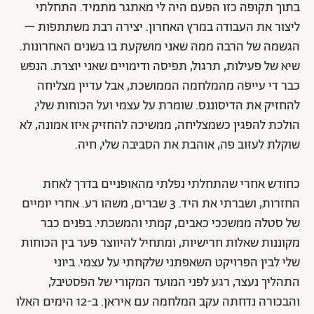
בתוך תקופה כזו הפעם היה לי מאתגר מתמיד. התחלתי
ליצור את העבודה במרץ האחרון. יצירה רבת משתתפות –
הגשמה של הרבה ממה שאני מושקעת בו בשנים האחרונות.
שיא של פעילות, תרגול, תפיסה ודימויים שאני יוצרת. הנפש
כבר די עייפה מהמלחמה הממושכת, אבל עדיין מצליחה
להחזיק את הדיסוננס. שומרת על עצמי ועל הכוחות שלי,
הולכת להפגין כשמצליחה, ממשיכה להחזיק איזו אמונה, לא
שוקלת לעזוב פה, אוהבת את הסביבה שלי, חיה.
כחודש אחרי שהתחלתי נפלתי מהאופניים בדרך לאחת
החזרות, ושברתי את היד. 3 שברים, משהו רע. אחרי יומיים
של סטלה ממשככי כאבים, קמתי והמשכתי. בפנים כבר
מקוננות שאלות חרישיות, ומתחיל להיווצר פער בין הכוחות
שלי לבין הפרויקט השאפתני שלקחתי על עצמי. ביוני
התהליך נעצר, רגע לפני המועד המקורי של הפסטיבל,
והבכורה נדחתה עקב המלחמה עם איראן. ב-12 הימים האלו