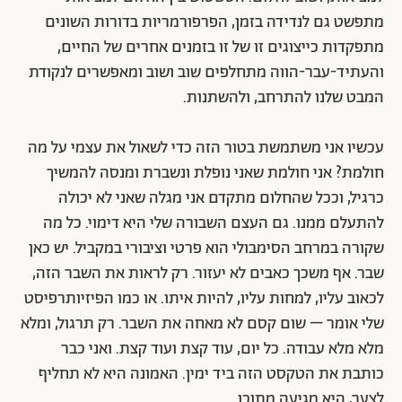
מתפשט גם לנדידה בזמן, הפרפורמריות בדורות השונים
מתפקדות כייצוגים זו של זו בזמנים אחרים של החיים,
והעתיד-עבר-הווה מתחלפים שוב ושוב ומאפשרים לנקודת
המבט שלנו להתרחב, ולהשתנות.
עכשיו אני משתמשת בטור הזה כדי לשאול את עצמי על מה
חולמת? אני חולמת שאני נופלת ונשברת ומנסה להמשיך
כרגיל, וככל שהחלום מתקדם אני מגלה שאני לא יכולה
להתעלם ממנו. גם העצם השבורה שלי היא דימוי. כל מה
שקורה במרחב הסימבולי הוא פרטי וציבורי במקביל. יש כאן
שבר. אף משכך כאבים לא יעזור. רק לראות את השבר הזה,
לכאוב עליו, למחות עליו, להיות איתו. או כמו הפיזיותרפיסט
שלי אומר – שום קסם לא מאחה את השבר. רק תרגול, ומלא
מלא מלא עבודה. כל יום, עוד קצת ועוד קצת. ואני כבר
כותבת את הטקסט הזה ביד ימין. האמונה היא לא תחליף
לצער, היא מגיעה מתוכו.