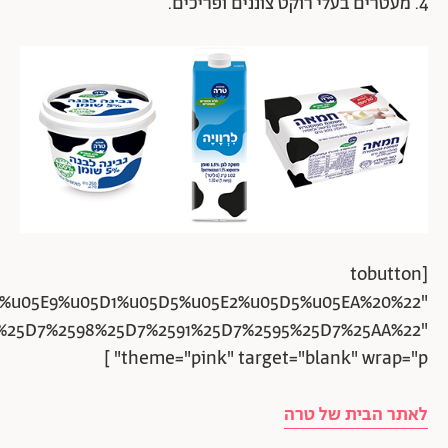
4. מעטרים בעלי רוקט צוננים ופריכים.
[tobutton
%u05E9%u05D1%u05D5%u05E2%u05D5%u05EA%20%22"
94%25D7%2598%25D7%2591%25D7%2595%25D7%25AA%22"
theme="pink" target="blank" wrap="p" ]
לאתר הבית של טרה