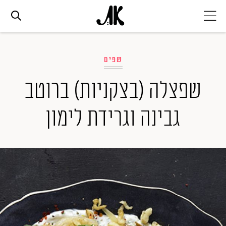
אג׳נדה
שפים
אופנה
שפצלה (בצקניות) ברוטב
גבינה וגרידת לימון
ביוטי
סלבס
ערוצים נוספים
המגזין