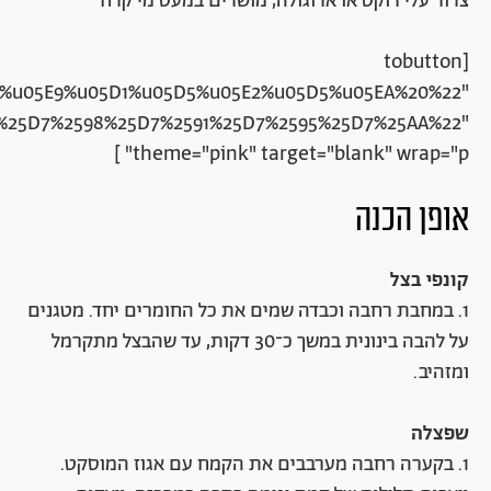
צרור עלי רוקט או ארוגולה, מושרים במעט מי קרח
[tobutton
%u05E9%u05D1%u05D5%u05E2%u05D5%u05EA%20%22"
94%25D7%2598%25D7%2591%25D7%2595%25D7%25AA%22"
theme="pink" target="blank" wrap="p" ]
אופן הכנה
קונפי בצל
1. במחבת רחבה וכבדה שמים את כל החומרים יחד. מטגנים
על להבה בינונית במשך כ־30 דקות, עד שהבצל מתקרמל
ומזהיב.
שפצלה
1. בקערה רחבה מערבבים את הקמח עם אגוז המוסקט.