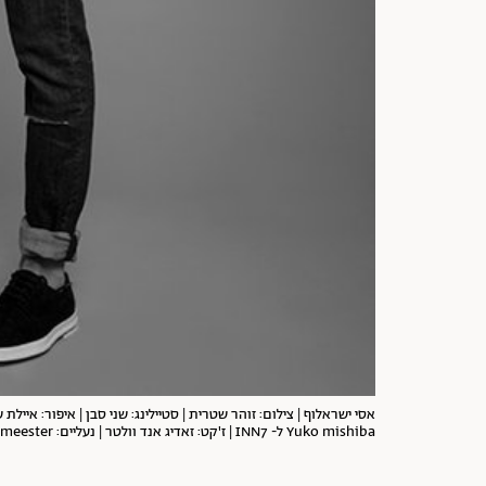
אסי ישראלוף | צילום: זוהר שטרית | סטיילינג: שני סבן | איפור: איילת ש
Yuko mishiba ל- INN7 | ז'קט: זאדיג אנד וולטר | נעליים: Ann Demeulemeester ל- INN7