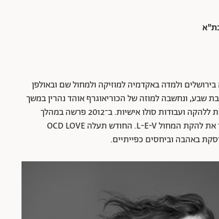
 גרה בתל אביב. נולדה בירושלים ולמדה באקדמיה למוזיקה ולמחול שם ובאולפן
פה ללהקת המחול בת שבע, ונחשבה למוזה של הכוריאוגרף אוהד נהרין במשך
שנים. בשנת 2000 החלה ליצור עבודות כוריאוגרפיות ללהקה ועבודות סולו אישיות. ב־2012 פרשה במהלך
מפתיע מבת שבע והקימה ביחד עם בן זוגה גיא בכר את להקת המחול L-E-V.‏ החודש תעלה OCD LOVE
סקת באהבה וביחסים כפייתיים.