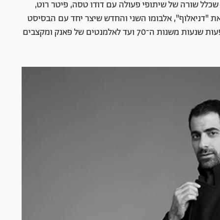
", שכלל שורה של שיתופי פעולה עם דודו טסה, פיטר רוט,
ת "דניאלוף", אלבומו השני והחדש שיצר יחד עם הבסיסט
והמפיק המוזיקלי דני שניידרמן. האלבום מלא בהשפעות שנעות משנות ה־70 ועד לאלמנטים של פּאנק ומקצבים