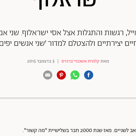
ל, רגשות והתגלות אצל אסי ישראלוף. שני א
יים יצירתיים ולהצטלם למדור ׳שני אנשים יפים׳
מאת
קלמית אשכנזי־ברנדס
|
3 בדצמבר 2015
88 שיתופים | 132 צפיות
שחקן, בדרן ומוזיקאי, נולד וגדל ברמלה, בן 35, נשוי ואב לשניים. מאז שנת 2000 חבר בשלישיית "מה קשור".