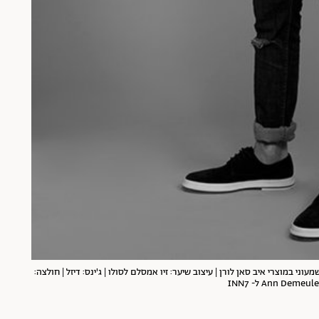
מעוני במוצרי איב סאן לורן | עיצוב שיער: זיו אמסלם לסולו | ג'ינס: דיזל | חולצה: