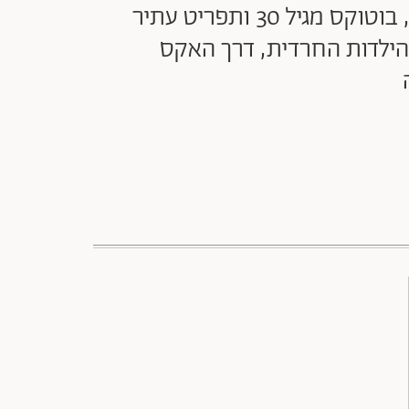
שני אדרי מ"האח הגדול" חושפת שגרת טיפוח מוקפדת: תוספות שיער בקרטין, בוטוקס מגיל 30 ותפריט עתיר
הילדות החרדית, דרך האקס