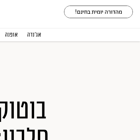
אג׳נדה
אופנה
בוטוק
חלבון: