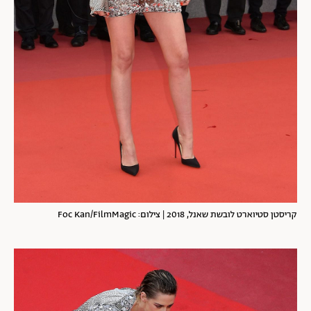
קריסטן סטיוארט לובשת שאנל, 2018 | צילום: Foc Kan/FilmMagic