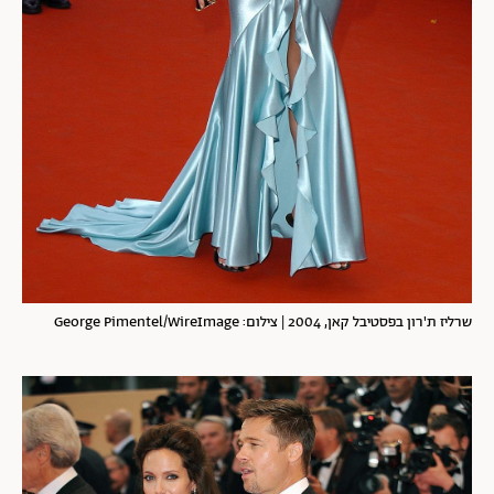
שרליז ת'רון בפסטיבל קאן, 2004 | צילום: George Pimentel/WireImage