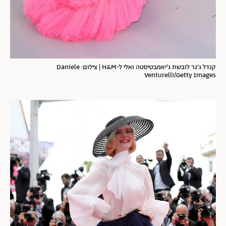
קנדל ג'נר לובשת ג'יאמבטיסטה ואלי ל-H&M | צילום: Daniele
Venturelli/Getty Images