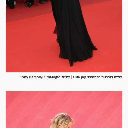
ג'וליה רוברטס בפסטיבל קאן 2016 | צילום: Tony Barson/FilmMagic