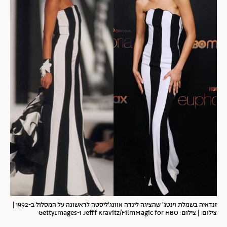
זנדאיה בשמלת וינטג' שהציגה לינדה אוונג'ליסטה לראשונה על המסלול ב-1992 |
צילום: | צילום: Jefff Kravitz/FilmMagic for HBO ו-GettyImages