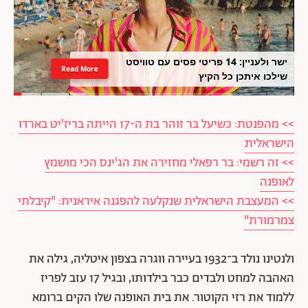
ישר ולעניין: 14 פריטי פסים עם טוויסט
Read More
שילכו איתכן כל הקיץ
>> מהפנטת: כשיעל בר זוהר בת ה-17 הייתה בריז'יט בארדו
הישראלית
>> זה רשמי: בר רפאלי מחזירה את הג'ינס הכי מושמץ
לאופנה
>> המעצבת הישראלית שנקלעה להפגנה איראנית: "קיבלתי
צמרמורת"
ולנטינו נולד ב־1932 בעיירה ווגרה בצפון איטליה, גילה את
האהבה למחט ולבדים כבר בילדותו, ובגיל 17 עזב לפריז
ללמוד את רזי הקוטור. את בית האופנה שלו הקים ברומא