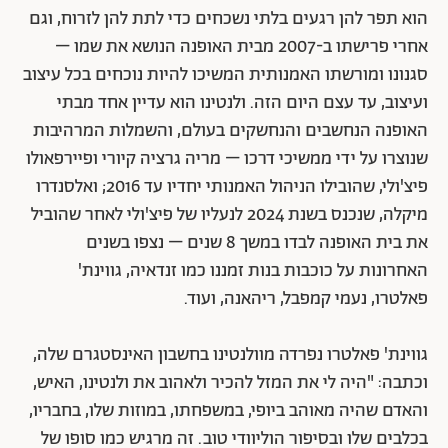
הוא תפר להן רגעים בלתי נשכחים כדי לתת להן לזרוח, וגם
אחרי פרישתו ב-2007 מבית האופנה הנושא את שמו –
סגנונו ומורשתו האמנותית המשיכו להיות נוכחים בכל עיצוב
ועיצוב, עד עצם היום הזה. ולנטינו הוא עדיין אחד מבתי
האופנה הנחשבים והנחשקים בעולם, והשמלות המרהיבות
שנוצרו על ידי ממשיכי דרכו – מריה גרציה קיורי ופיירפאולו
פיצ'ולי, שהובילו הניהול האמנותי יחדיו עד 2016; ואלסנדרו
מיקלה, שנכנס בשנת 2024 לנעליו של פיצ'ולי לאחר שהוביל
את בית האופנה לבדו במשך 8 שנים – נצפו בשנים
האחרונות על כוכבות בנות זמננו כמו זנדאיה, גווינת'
פאלטרו, נעמי קמפבל, ריהאנה, ועוד.
גווינת' פאלטרו נפרדה מוולנטינו בחשבון האינסטגרם שלה,
וכתבה: "היה לי את המזל להכיר ולאהוב את ולנטינו, האיש,
והאדם שהיה מאוהב ביופי, במשפחתו, במוזות שלו, בחבריו,
בכלבים שלו ובסיפור הוליוודי טוב. זה מרגיש כמו סופו של