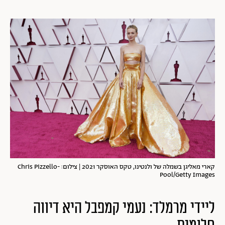
קארי מאליגן בשמלה של ולנטינו, טקס האוסקר 2021 | צילום: Chris Pizzello-
Pool/Getty Images
ליידי מרמלד: נעמי קמפבל היא דיווה