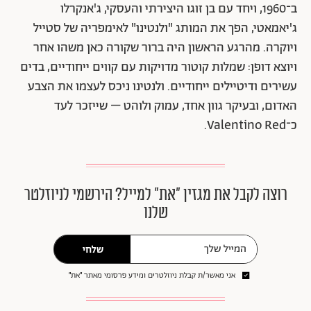
ב־1960, ויחד עם בן זוגו היצירתי והעסקי, ג'אנקרלו
ג'יאמאטי, הפך את המותג "ולנטינו" לאימפריה של סטייל
ויוקרה. מהרגע הראשון היה ברור שקורה כאן משהו אחר
ויוצא דופן: שמלות קוטור מדויקות עם קווים ייחודיים, בדים
עשירים ודיטיילים ייחודיים. ולנטינו ניכס לעצמו את הצבע
האדום, ובעיקר גוון אחד, עמוק ולוהט – שייזכר לעד
כ־Valentino Red.
רוצה לקבל את מגזין ״את״ למייל? הירשמי לניוזלטר
שלנו
שלחי
אני מאשר/ת קבלת ניוזלטרים ומידע פרסומי מאתר ״את״