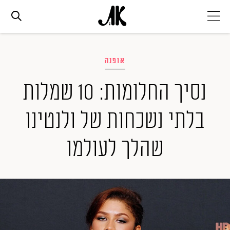
אג׳נדה
אופנה
אופנה
נסיך החלומות: 10 שמלות
בלתי נשכחות של ולנטינו
ביוטי
שהלך לעולמו
סלבס
ערוצים נוספים
המגזין