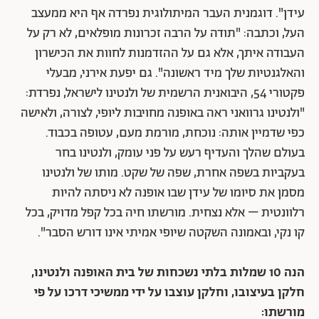
עידן". דוגמנית העבר המיתולוגית נפרדה אף היא ממעצב
העל, וכתבה: "תודה על הרבה זכרונות מופלאים, לא רק על
העבודה איתך, אלא גם על ההזדמנות לחוות את הכישרון
והאלגנטיות שלך מיד ראשונה". גם יפעת אירני, מבעלי
פקטורי 54, היבואנית הרשמית של ולנטינו לישראל, נפרדת:
"ולנטינו גרוואני ראה באופנה מחויבות ליופי, לצורה, ולאישה
כפי שדמיין אותה: נוכחת, מורמת מעם, עטופה בכבוד.
בעולם שהלך והעדיף רעש על פני עומק, ולנטינו בחר
בעקביות בשפה אחרת, שפה של שקט. מותו של ולנטינו
מסמן את סיומו של עידן שבו אופנה לא ניסתה להיות
רלוונטית – אלא נצחית. מורשתו חיה בכל קפל מדויק, בכל
קו נקי, ובאמונה השקטה שיופי אמיתי אינו דורש הסבר".
הנה 10 שמלות בלתי נשכחות של בית האופנה ולנטינו,
חלקן בעיצובו, וחלקן עוצבו על ידי ממשיכי דרכו על פי
מורשתו: