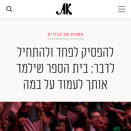
אג׳נדה
משנות את הכללים
אופנה
להפסיק לפחד ולהתחיל
לדבר: בית הספר שילמד
ביוטי
אותך לעמוד על במה
סלבס
ערוצים נוספים
המגזין