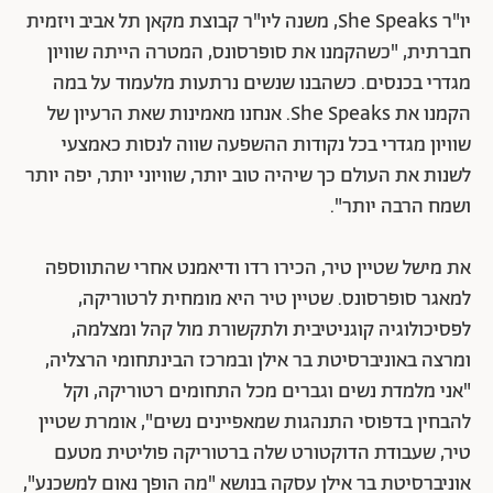
יו"ר She Speaks, משנה ליו"ר קבוצת מקאן תל אביב ויזמית
חברתית, "כשהקמנו את סופרסונס, המטרה הייתה שוויון
מגדרי בכנסים. כשהבנו שנשים נרתעות מלעמוד על במה
הקמנו את She Speaks. אנחנו מאמינות שאת הרעיון של
שוויון מגדרי בכל נקודות ההשפעה שווה לנסות כאמצעי
לשנות את העולם כך שיהיה טוב יותר, שוויוני יותר, יפה יותר
ושמח הרבה יותר".
את מישל שטיין טיר, הכירו רדו ודיאמנט אחרי שהתווספה
למאגר סופרסונס. שטיין טיר היא מומחית לרטוריקה,
לפסיכולוגיה קוגניטיבית ולתקשורת מול קהל ומצלמה,
ומרצה באוניברסיטת בר אילן ובמרכז הבינתחומי הרצליה,
"אני מלמדת נשים וגברים מכל התחומים רטוריקה, וקל
להבחין בדפוסי התנהגות שמאפיינים נשים", אומרת שטיין
טיר, שעבודת הדוקטורט שלה ברטוריקה פוליטית מטעם
אוניברסיטת בר אילן עסקה בנושא "מה הופך נאום למשכנע",