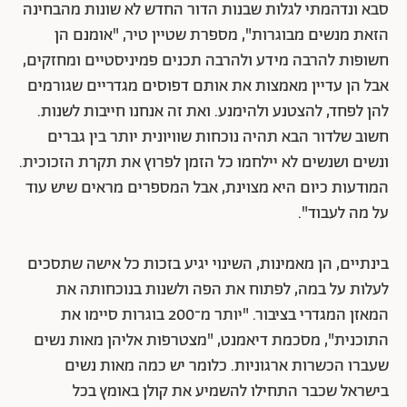
סבא ונדהמתי לגלות שבנות הדור החדש לא שונות מהבחינה
הזאת מנשים מבוגרות", מספרת שטיין טיר, "אומנם הן
חשופות להרבה מידע ולהרבה תכנים פמיניסטיים ומחזקים,
אבל הן עדיין מאמצות את אותם דפוסים מגדריים שגורמים
להן לפחד, להצטנע ולהימנע. ואת זה אנחנו חייבות לשנות.
חשוב שלדור הבא תהיה נוכחות שוויונית יותר בין גברים
ונשים ושנשים לא יילחמו כל הזמן לפרוץ את תקרת הזכוכית.
המודעות כיום היא מצוינת, אבל המספרים מראים שיש עוד
על מה לעבוד".
בינתיים, הן מאמינות, השינוי יגיע בזכות כל אישה שתסכים
לעלות על במה, לפתוח את הפה ולשנות בנוכחותה את
המאזן המגדרי בציבור. "יותר מ־200 בוגרות סיימו את
התוכנית", מסכמת דיאמנט, "מצטרפות אליהן מאות נשים
שעברו הכשרות ארגוניות. כלומר יש כמה מאות נשים
בישראל שכבר התחילו להשמיע את קולן באומץ בכל