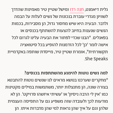
גלית דיאמנט,
חנה רדו
ומישל שטיין טיר מאמינות שהדרך
לשוויון מגדרי עוברת בנכונות של נשים לעלות על הבמה
ולדבר. הבעיה היא שיש מחסור גדול, הן מסבירות, בכמות
הנשים שנענות בחיוב להצעות להשתתף בכנסים או
בפאנלים. "הבנו שכדי לפתור את הבעיה עלינו לגרום לכל
אישה לומר 'כן' לכל הזדמנות להופיע בכל סיטואציה
תקשורתית", אומרת שטיין טיר, מייסדת שותפה באקדמיית
She Speaks.
למה נשים נוטות להימנע מהשתתפות בכנסים?
"מחקרים שערכנו בנושא מראים לנו שנשים נוטות להתבטא
בצורה שונה, הן מתנצלות יותר, משתמשות במילים מקטינות
כמו 'אין לי הרבה ניסיון' או 'עשיתי איזשהו פרויקט'. הן לא
מודעות לכך ולעובדה שזה משפיע גם על התפיסה העצמית
שלהן וגם על איך שהן נראות למי שהן מדברות איתו. הן