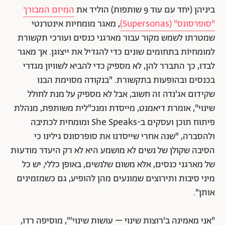
ביניהן (יחד עם עוד 9 שותפות) הוליד את
המיזם המבורך
"סופרסונס" (Supersonas)
, מאגר מומחיות אינטרנטי
שמטרתו לשמש מקור עבור מארגני כנסים ועורכי תקשורת
למומחיוֹת בתחומים שונים כדי להגדיל את ייצוגן. אך מאגר
לבדו, כך התברר להן, לא מספיק כדי להביא לשוויון מגדרי
בכנסים ובהופעות בתקשורת. "בנקודה מסוימת הבנו
שקידום אג'נדה זה חשוב, אבל לא מספיק על מנת לחולל
שינוי", אומרת דיאמנט, מייסדת ומנכ"לית משותפת, מנהלת
פיתוח תוכן ועסקים ב-She Speaks ומומחית לכתיבה
ולהסברה, "שנה אחרי שייסדנו את סופרסונס גילינו כי
הסיבה שקולן של נשים לא מושמע היא לא רק היעדר מודעוּת
של מארגני כנסים, אלא משום שלנשים, באופן כללי, יש כל
מיני סיבות ותירוצים שמונעים מהן להופיע, גם כשמזמינים
אותן".
"אני מאמינה ב'רוצות שינוי – עושות שינוי'", מוסיפה רדו,