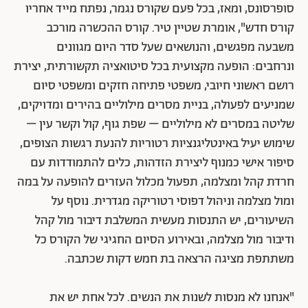
סופרסונס, ומאז, בכל פעם שקורס נגמר, נפתח מייד אחריו
קורס חדש", אומרת שטיין טיר. קורס ההכשרה מורכב
משבעה מפגשים, והנושאים שעל סדר היום מגוונים
ונרחבים: הופעה מקצועית בכל סיטואציה תקשורתית, יצירת
רושם ראשוני חיובי, משפטי פתיחה חזקים ומשפטי סיום
שמניעים לפעולה, בניית מסרים מילוליים בהירים ומדויקים,
שליטה במסרים לא מילוליים – שפת גוף, קול וקשר עין –
שימוש יעיל באינטליגנציות רטוריות להנעת רגשות הצופים,
סיפור אישי כמנוף ליצירת הזדהות, כלים להתמודדות עם
חרדת קהל ומצלמה, תפעול מכלול העזרים להופעה על במה
ומול מצלמה וניהול דפוסי רטוריקה מגדרית. נוסף על
השיעורים, יש התנסות מעשית המשלבת דיבור מול קהל
ודיבור מול מצלמה, ובאירוע הסיום החגיגי של הקורס כל
משתתפת מציגה הרצאה בת חמש דקות שכתבה.
"אנחנו לא מנסות לשנות את הנשים. לכל אחת יש את