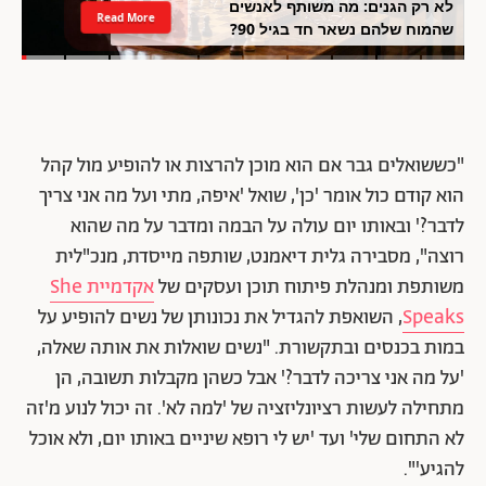
לא רק הגנים: מה משותף לאנשים
Read More
שהמוח שלהם נשאר חד בגיל 90?
"כששואלים גבר אם הוא מוכן להרצות או להופיע מול קהל
הוא קודם כול אומר 'כן', שואל 'איפה, מתי ועל מה אני צריך
לדבר?' ובאותו יום עולה על הבמה ומדבר על מה שהוא
רוצה", מסבירה גלית דיאמנט, שותפה מייסדת, מנכ"לית
משותפת ומנהלת פיתוח תוכן ועסקים של
אקדמיית She
Speaks
, השואפת להגדיל את נכונותן של נשים להופיע על
במות בכנסים ובתקשורת. "נשים שואלות את אותה שאלה,
'על מה אני צריכה לדבר?' אבל כשהן מקבלות תשובה, הן
מתחילה לעשות רציונליזציה של 'למה לא'. זה יכול לנוע מ'זה
לא התחום שלי' ועד 'יש לי רופא שיניים באותו יום, ולא אוכל
להגיע'".