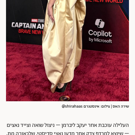
שירה האס | צילום: אינסטגרם shirahaas@
העלילה עוכבת אחר יעקב ליברמן – ניצול שואה וצייד נאצים
– שיוצא למרדף צדק אחר מדען נאצי סדיסטי, שלכאורה מת,