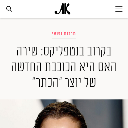
אג׳נדה
תרבות ופנאי
אופנה
בקרוב בנטפליקס: שירה
האס היא הכוכבת החדשה
ביוטי
של יוצר "הכתר"
סלבס
ערוצים נוספים
המגזין