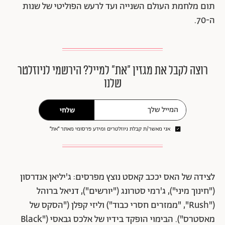
תום מלחמת העולם השנייה ועד לרעש הפוליטי של שנות
ה-70.
רוצה לקבל את מגזין ״את״ למייל? הירשמי לניוזלטר
שלנו
שלחי
אני מאשר/ת קבלת ניוזלטרים ומידע פרסומי מאתר ״את״
לצידה של האס יככב קאסט נוצץ מפרסים: ג'יליאן אנדרסון
("חינוך מיני"), ג'רמי סטרונג ("יורשים"), דניאל ברוהל
("Rush", "ממזרים חסרי כבוד") וליזי קפלן ("הסקס של
מאסטרס"). הבימוי הופקד בידיו של אלכס גבאסי ("Black