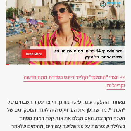
ישר ולעניין: 14 פריטי פסים עם טוויסט
Read More
שילכו איתכן כל הקיץ
>> יוצרי "הומלנד" וקלייר דיינס בסדרת מתח חדשה
וקרינג'ית
מאחורי ההפקה עומד פיטר מורגן, היוצר עטור השבחים של
"הכתר", מה שהופך את הפרויקט הזה לאחד המסקרנים של
השנה הקרובה. האס תגלם את אנה קלר, דמות מפתח
בעלילה שנפרשת על פני שלושה עשורים; מהימים שלאחר