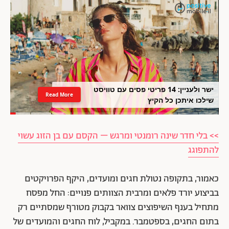
ישר ולעניין: 14 פריטי פסים עם טוויסט
Read More
שילכו איתכן כל הקיץ
>> בלי חדר שינה רומנטי ומרגש – הקסם עם בן הזוג עשוי
להתפוגג
כאמור, בתקופה נטולת חגים ומועדים, היקף הפרויקטים
בביצוע יורד פלאים ומרבית הצוותים פנויים: החל מפסח
מתחיל בענף השיפוצים צוואר בקבוק מטורף שמסתיים רק
בתום החגים, בספטמבר. במקביל, לוח החגים והמועדים של