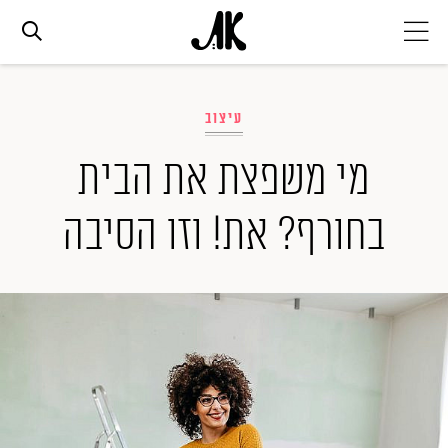
אג׳נדה
עיצוב
אופנה
מי משפצת את הבית
בחורף? את! וזו הסיבה
ביוטי
סלבס
ערוצים נוספים
המגזין