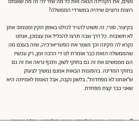
נשים, את הקהילה הגאה ואת כל מה שזר לו? זה מה שאנחנו
רוצות ורוצים שיהיה במשרדי הממשלה?
בקיצור, סורי, זה פשוט להגיד לכולנו באופן תקין ומנומס: אתן
לא חשובות. כל דרך שבה תרצו להכליל את עצמכן, אנחנו
נקרא לה תקינה וכך נשמר את הפטריארכיה, שזה בעצם מה
שהממשלה הזאת כבר אומרת לנו די הרבה זמן, רק עכשיו
הם מממשים את זה גם בחוקי לשון, ותכף נראה את זה גם
בחוקי המדינה. בהפגנות הבאות אמנם נמשיך לצעוק
ש״אנחנו לא מפחדות״, בלשון נקבה, אבל האמת לאמיתה היא
שאני כבר קצת מפחדת.
טור אישי
חברה ופוליטיקה
נשים בפוליטיקה
אפליה מגדרית