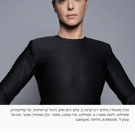
אודות
תרבות ופנאי
מי אנחנו
הפקות אופנה
שירות לקוחות למנויים
תנאי שימוש
עיצוב
מדיניות פרטיות
בריאות
כתבו לנו
הצהרת נגישות
קריירה
יחסים
© יובל סיגלר תקשורת בע"מ 2026
RGB Media
משפחה
Designed, Developed and Powered by
חופש
תוכן מקודם
מרב מיכאלי | צילום: רון קדמי, ע. צלם רום אוזן, ניהול קריאייטיב: טל קליינבורט,
סטיילינג: ליאת אשורי, ע. סטיילינג: עדי ואזנה, איפור: הלן אמואיל, שיער: אוראל
עטון ל־ ArtBook, חליפה: sampel