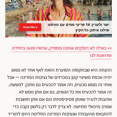
ישר ולעניין: 14 פריטי פסים עם טוויסט
Read More
שילכו איתכן כל הקיץ
>> כאילו לא דופקים אותנו מספיק, עכשיו פגעו ביחידה
שדואגת לנו
ההנחה היא שבתקופה הסוערת הזאת לאף אחד לא ממש
יהיה אכפת משינוי קטן במכרזים של נציבות המדינה – אבל
אותי זה ממש מכעיס, וזה אמור להכעיס גם אתכן. למעשה,
זה אמור להכעיס את כל הנשים, גם אם אתן ממש לא
אוהבות להגיד שאתן פמיניסטיות וגם אם אתן חושבות
שמרב מיכאלי מתישה. לא צריך לדבר רק בלשון נקבה כדי
להתבאס מהעבודה שנציבות המדינה החליטה היום להוריד