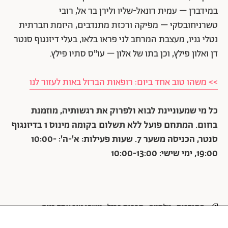
במידברן – עמית רונאל-שליו ולירן בר אל, רובי
טשרניחובסקי – מפיקה ורכזת מתנדבים, היזמת חברתית
נטלי גניו, מעצבת המרחב לני פראו בלאו, בעלי דיזנגוף סנטר
דן ואלון פילץ, וכן בתו של אלון – עו"ס סתיו פילץ.
>> משהו טוב אחד ביום: רופאות הברזל באות לעזור לנו
כל מי שמעוניינת לבוא ולפרוק את רגשותיה, מוזמנת
בחום. המתחם פועל ללא תשלום
בקומה מינוס 1 בדיזנגוף
סנטר, הכניסה משער 7. שעות פעילות: א'-ה': 10:00-
19:00, ימי שישי: 10:00-13:00
התנדבות
מלחמה
חרבות ברזל
משהו טוב אחד ביום