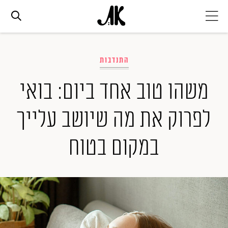
אג׳נדה
התנדבות
אופנה
משהו טוב אחד ביום: בואי
לפרוק את מה שיושב עלייך
ביוטי
במקום בטוח
סלבס
ערוצים נוספים
המגזין