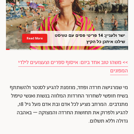
ישר ולעניין: 14 פריטי פסים עם טוויסט
Read More
שילכו איתכן כל הקיץ
>> משהו טוב אחד ביום: איסוף ספרים וצעצועים לילדי
המפונים
מי שמרגישה חרדה ופחד, מוזמנת להגיע לסנטר ולהשתתף
בשיח חופשי לשחרור החרדות המלווה בנשות ואנשי טיפול
מתנדבים. המרחב מציע לכל אדם ובת אדם מעל גיל 18,
להגיע ולפרוק את תחושות החרדה והמצוקה – באהבה
גדולה וללא תשלום.