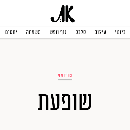
ביוטי
עיצוב
סלבס
גוף ונפש
משפחה
יחסים
טריומף
שופעת