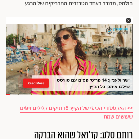
הולמס, מדובר באחד הטרנדים המבריקים של הרגע.
ישר ולעניין: 14 פריטי פסים עם טוויסט
Read More
שילכו איתכן כל הקיץ
>> האקססורי הכיפי של הקיץ: 16 תיקים קלילים ויפים
שעושים שמח
רותם סלע: קז'ואל שהוא הברקה