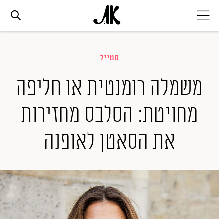
אג׳נדה
סטייל
אופנה
משמלה רומנטית או חליפה
מחויטת: הסלבס מחזירות
ביוטי
את הסאטן לאופנה
סלבס
ערוצים נוספים
המגזין