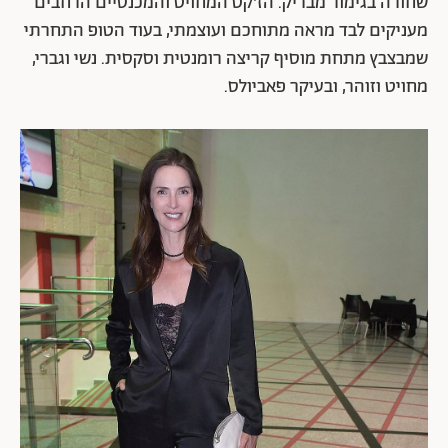
שחורה בגימור מבריק. הז'קט המחויט והמכנסיים הרחבים
מעניקים לבד מראה מתוחכם ועוצמתי, בעוד הטופ התחרתי
שמבצבץ מתחת מוסיף קריצה רומנטית וסקסית. נשי וגברי,
מחויט וזוהר, ובעיקר פאביולס.