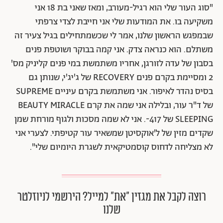
"סוג העור שלי הוא רגיל-מעורב, ומאז שאני בת 18 אני
משקיעה בו. את המודעות שלי אני חייבת לצדי צרפתי
שבמפגש הראשון שלנו, אמר לי שכשמתחילים בגיל צעיר זה
משתלם. הוא כנראה צדק. אני קמה בבוקר ושוטפת פנים
בסבון של עדה לזורגן, אחריו משתמשת במי פנים קליניק מס'
2 ומסיימת בקרם פנים RECOVERY של ג'יג'י, שנותן גם
בסיס נהדר לאיפור. אני משתמשת בקרם עיניים SUPREME
של ד"ר עור, ובלילה אני שמה את קרם BEAUTY MIRACLE
SLEEPING של 417-. אני לא שמה מסכות ולגוף מורחת שמן
שקדים מזין של ל'אוקסיטן שמשאיר עור קטיפתי. לצערי אני
לא מצליחה לדחוס קוסמטיקאית לשגרת היומיום שלי".
רוצה לקבל את מגזין ״את״ למייל? הירשמי לניוזלטר
שלנו