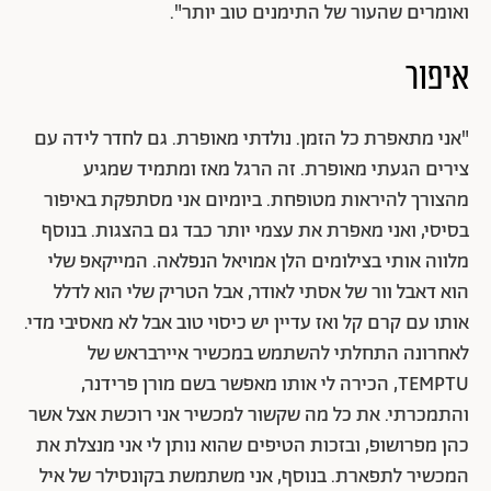
ואומרים שהעור של התימנים טוב יותר".
איפור
"אני מתאפרת כל הזמן. נולדתי מאופרת. גם לחדר לידה עם
צירים הגעתי מאופרת. זה הרגל מאז ומתמיד שמגיע
מהצורך להיראות מטופחת. ביומיום אני מסתפקת באיפור
בסיסי, ואני מאפרת את עצמי יותר כבד גם בהצגות. בנוסף
מלווה אותי בצילומים הלן אמויאל הנפלאה. המייקאפ שלי
הוא
דאבל וור של אסתי לאודר, אבל הטריק שלי הוא לדלל
אותו עם קרם קל ואז עדיין יש כיסוי טוב אבל לא מאסיבי מדי.
לאחרונה התחלתי להשתמש במכשיר איירבראש של
TEMPTU, הכירה לי אותו מאפשר בשם מורן פרידנר,
והתמכרתי. את כל מה שקשור למכשיר אני רוכשת אצל אשר
כהן מפרושופ, ובזכות הטיפים שהוא נותן לי אני מנצלת את
המכשיר לתפארת. בנוסף, אני משתמשת ב
קונסילר של איל