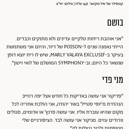
קונסילר של איל מקיאג'. 149 ש"ח | צילום: יח"צ
בושם
"אני אוהבת ריחות טלקיים עדינים ולא מתוקים וכבדים.
הייתי נאמנה שנים ל-POISON של דיור, והיום אני משתמשת
בעיקר ב-MARLY VALAYA EXCLUSIF, שיש לו ריח יוצא דופן
שנשאר כל היום; וב-SYMPHONY המושלם של לואי ויטון".
מני פדי
"פדיקור אני עושה באדיקות כל חודש אצל יפה רוזייב
הנהדרת מ'יופי סטייל' באור יהודה, אני הולכת אחריה לכל
מקום שהיא עוברת אליו. אני עושה פרנץ' או אדומים, סגולים
וורודים עזים. מניקור אני עושה לבד. הציפורניים שלי
מטופחות ולרוב נטולות לק".