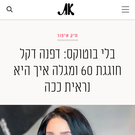
אג׳נדה
תיק איפור
אופנה
בלי בוטוקס: דפנה דקל
חוגגת 60 ומגלה איך היא
ביוטי
נראית ככה
סלבס
ערוצים נוספים
המגזין