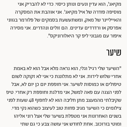
מקיאג', הוא עדין ונעים ונותן כיסוי. כדי לא להבריק אני
מוסיפה פודרה של איל מקיאג'. אני אוהבת את המסקרה
והאייליינר של מאק, ומשתעשעת בסמקים של פלורמר בגווני
אפרסק או ורדרדים עדינים. הם זולים ונהדרים. אני מסירה
איפור עם מגבוני ליפ קר היאלורוניקס".
שיער
"השיער שלי רגיל וגלי, הוא נראה מלא אבל הוא לא באמת
אחרי שלוש לידות. אני לא מתלוננת כי אני לא זקוקה לשום
טיפולים או כמוסות לשיער. אני חופפת יום כן יום לא, אבל
לפני הצגה עם פאה למשל, אני מדלגת וחופפת רק אחרי. טיפ
שקיבלתי מהמעצב מתן חליבה הוא לא לחפוף 48 שעות לפני
צילומים כי השיער מגיב פחות טוב לעיצוב כשהוא נקי מדי.
בשנים האחרונות אני מטפלת בשיער שלי אצל רוני אליהו
ומוטי בורוכוב. אחת לחודש אני עושה צבע כי גם שתי