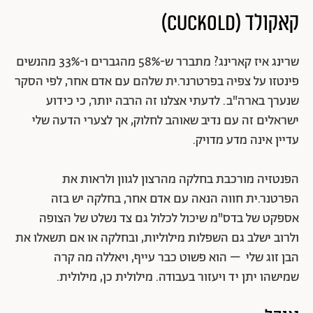
קאקולד (cuckold)
שרינג איז קארינג? מתברר ש-58% מהגברים ו-33% מהנשים
פינטזו על צפיה בפרטרנר.ית שלהם עם אדם אחר, לפי הסקר
שנערך בארה"ב. לדעתי אצלנו זה הרבה יותר, כי כידוע
ישראלים זה עם נדיב שאוהב לחלוק, אך לצערי הדעה שלי
עדיין אינה מדע מדויק.
הפנטזיה מורכבת בחלקה מהרצון לגוון ולראות את
הפרטנר.ית חווה הנאה עם אדם אחר, בחלקה יש בזה
אספקט של בדס"מ שיכול לכלול גם צד נשלט של הצופה
ולרוב ישלב גם השפלות מילוליות, ובחלקה או אם תשאלו את
הבן זוג שלי – הוא פשוט כבר עייף, ויאללה מה קרה
שמישהו יתן יד ויעזור בעבודה. מילולית כן, מילולית.