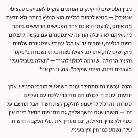
מבין הפטישים (= קינקים הנותנים פוקוס לאובייקט ספציפי
או איבר) – פטיש לכפות רגליים הוא הנפוץ ביותר. ולא יודעת
מה איתכן, לדעתי הוא גם אחד הפטישים הרועשים ביותר.
מי מאיתנו לא קיבלה הודעה לאינסטגרם עם בקשה לתצלום
כפות רגליים, שתרים יד. או רגל.
עמודי אינסטגרם שלמים
מוקדשים לזה, אתרים, אפילו סצנה בלתי נשכחת ב"סקס
והעיר הגדולה" שגרמה לכולנו להגיד – "וואלה בשביל נעלי
מעצבים חינם, הייתי שוקלת". אה, זו רק אני?
והנה, עכשיו גם מתחילה עונת השיא של חובבי הפטיש. אתן
יודעות, עונת ה-לכולנו חם מדי כדי ללכת עם נעליים
סגורות.
זה יכול להישמע לחלקכן קצת חשוד, אבל תחשבו על
זה – מישהו שגם נמשך אלייך, גם נותן פוט מסאז' חינם אין
כסף ולא צריך תאילנד, וגם מעריך את נעלי העקב החדשות
שלך, נשמע כמו ווין ווין בעיניי.