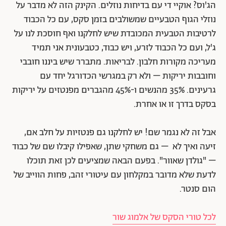
הג'וס? אוקיי די עם בדיחות נוזלים.
הקינק הזה לא מדבר על
נוזלי הגוף הטבעיים שמשולבים בזמן סקס, עם כל הכבוד
לרטיבות הטבעית המכובדת שיש לחלקנו ואף חוסכת לנו על
ג'ל, ועם כל הכבוד לזרע, ויש כבוד, כטבעונית אני תמיד
מעריכה מקורות חלבון. לבריאות.
מתברר שיש ביננו חובבי
וחובבות יריקות – ולא רק במגרשי הכדורגל יחד עם
גרעינים. 35% מהנשים ו-45% מהגברים מפנטזים על יריקות
בסקס בדרך זו או אחרת.
אבל זה לא נגמר שם! יש לחלקנו גם פנטזיות על חלב אם,
זיעה ואיך לא – גם משחקי שתן, שאפילו קיבלו שם של כבוד
– "גולדן שאוור". בפעם הבאה שמציעים לכן זאת תוכלו
לדעת שלא מדובר במקלחון עם עיטורי זהב, פחות הווייב של
הום סנטר.
לכל טורי הסקס של אלמוג שור