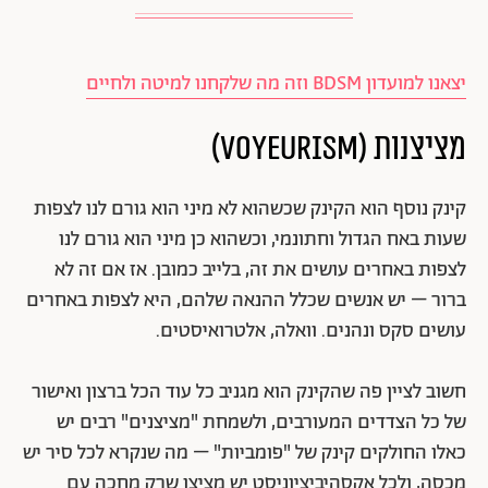
יצאנו למועדון BDSM וזה מה שלקחנו למיטה ולחיים
מציצנות (voyeurism)
קינק נוסף הוא הקינק שכשהוא לא מיני הוא גורם לנו לצפות
שעות באח הגדול וחתונמי, וכשהוא כן מיני הוא גורם לנו
לצפות באחרים עושים את זה, בלייב כמובן. אז אם זה לא
ברור – יש אנשים שכלל ההנאה שלהם, היא לצפות באחרים
עושים סקס ונהנים. וואלה, אלטרואיסטים.
חשוב לציין פה שהקינק הוא מגניב כל עוד הכל ברצון ואישור
של כל הצדדים המעורבים, ולשמחת "מציצנים" רבים יש
כאלו החולקים קינק של "פומביות" – מה שנקרא לכל סיר יש
מכסה, ולכל אקסהיביציוניסט
יש מציצן שרק מחכה עם