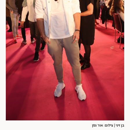
בן זיני | צילום: אור גפן