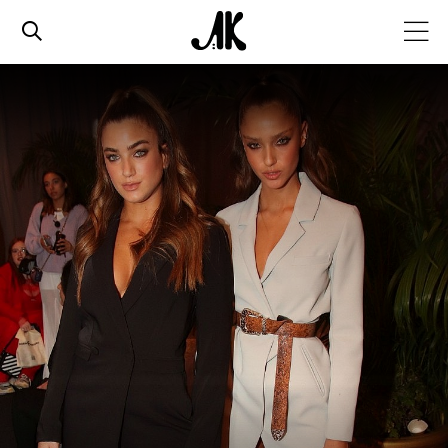
אג׳נדה
אופנה
ביוטי
סלבס
ערוצים נוספים
המגזין