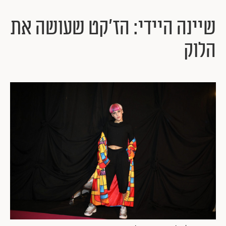
שיינה היידי: הז'קט שעושה את
הלוק