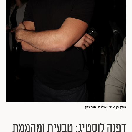
אילן בן אור | צילום: אור גפן
דפנה לוסטיג: טבעית ומהממת