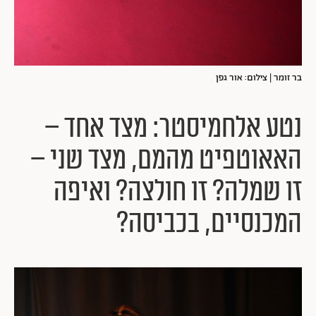
בר זומר | צילום: אור גפן
נטע אלחמיסטר: מצד אחד –
האאוטפיט מהמם, מצד שני –
זו שמלה? זו חולצה? ואיפה
המכנסיים, בכביסה?