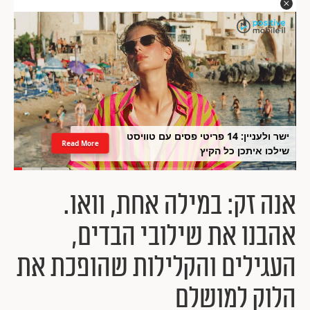
ישר ולעניין: 14 פריטי פסים עם טוויסט
Read More
שילכו איתכן כל הקיץ
אנה זק: במילה אחת, וואו.
אהבנו את שילובי הבדים,
העגילים והקלילות שהופכת את
הלוק למושלם