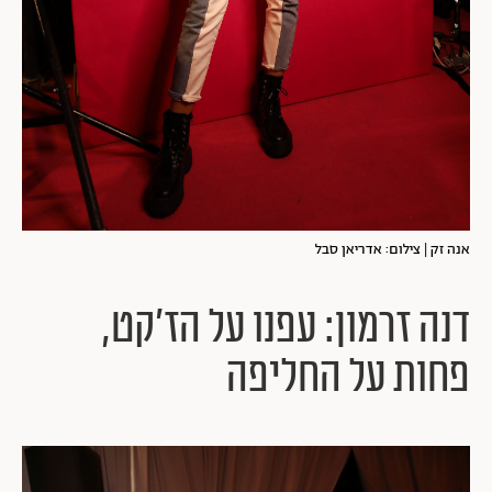
אנה זק | צילום: אדריאן סבל
דנה זרמון: עפנו על הז'קט,
פחות על החליפה