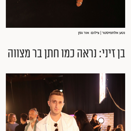
נטע אלחמיסטר | צילום: אור גפן
בן זיני: נראה כמו חתן בר מצווה