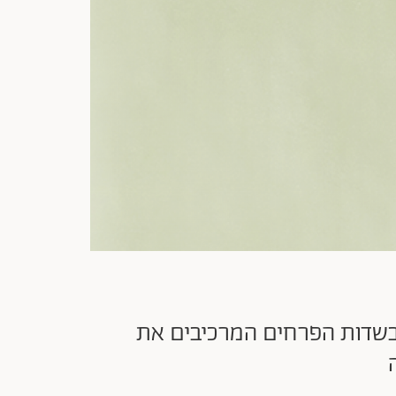
ת לבושם שאנל 5 המיתולוגי. ביקור בשדות הפרחים המרכיבים את