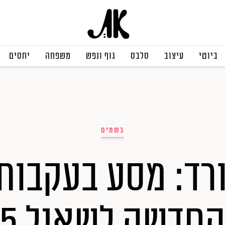
ביוטי
עיצוב
סלבס
גוף ונפש
משפחה
יחסים
בשמים
רד: מסע בעקבות
חדשה לשאנל 5