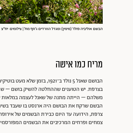
הבשם אוליביה פולז' (מימין) ומגדל הוורדים ג'וזף מול | צילומים: יח"צ
מריח כמו אישה
הבושם שאנל 5 נולד ב־1921, בזמ
בצרפת. יש הטוענים שההחלטה להשיק בושם – שהיי
משלהם – הייתה מתנה של שאנל לעצמה במלאות שנ
הבשם שרקח את הבושם היה ארנסט בו שעבד בשירו
צרפת, הידועה עד היום כבירת הבשמים של אירופה
צמחים ופרחים המרכיבים את הבשמים המפורסמים