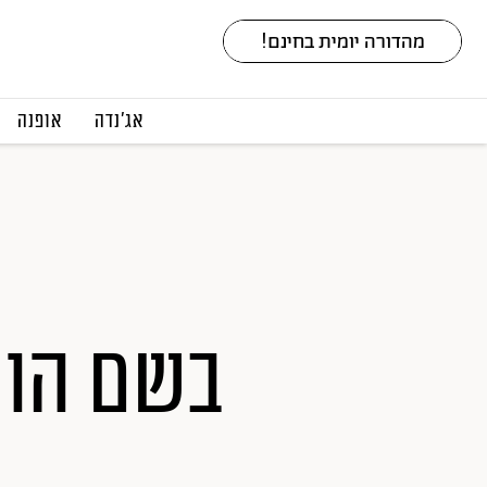
אג׳נדה
אופנה
בשם הוו
ה