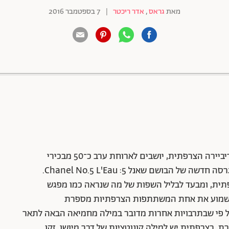
מאת
גראס
,
אדר ריכטר
|
7 בספטמבר 2016
88 שיתופים | 132 צפיות
סביב שולחן אבירים חגיגי ואלגנטי, בטירה ציורית בריביירה הצרפתית, יושבים לארוחת ערב כ־50 מבכירי
תעשיית האופנה והביוטי בעולם, שהוזמנו להשקת גרסה חדשה של הבושם שאנל 5: Chanel No.5 L'Eau.
פתית, ומבעד לבליל השפות של מה שנראה כמו מפגש
 לשמוע את אחת המשתתפות הצרפתיות מספרת
 פי שבתרבויות אחרות מדובר במילה מחמיאה הבאה לתאר
, בצרפתית יש למילה קונוטציות של דבר מיושן, זקן