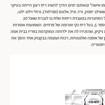
מו אישה״ ובאותם ימים הדרך להשיג ריח רענן הייתה בעיקר
ילב יסמין, ורד, וניל, אלגום (סנדלווד), נרולי וילנג ילנג,
והגשים את חלומה של שאנל. אחרי כמה חודשים של הסתגרות במעבדת ריחות שלח בו לגברת שאנל 20
דוגמאות לבשמים ממוספרים, והיא בחרה בניחוח מספר 5, בעל ריח נקי וארומה של פרחים. השמועות אומרות
ניקיון, שהזכירו לה את ילדותה המוקדמת בפריז בבית אמה
ן של אופנה ואלגנטיות, רכות ועוצמה בבקבוק אחד והפך את
סטוריה.