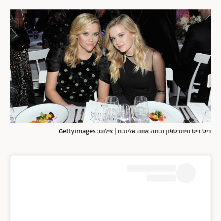
ריס ריס וויתרספון ובתה אווה אליזבת | צילום: Gettyimages