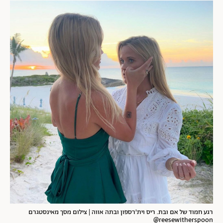
רגע חמוד של אם ובת. ריס וית'רספון ובתה אווה | צילום מסך מאינסטגרם
reesewitherspoon@