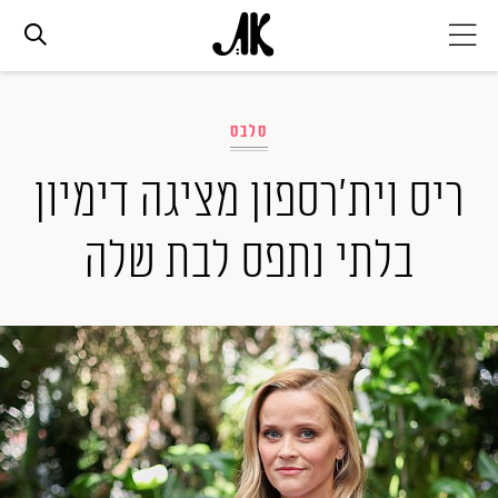
אג׳נדה
סלבס
אופנה
ריס וית'רספון מציגה דימיון
בלתי נתפס לבת שלה
ביוטי
סלבס
ערוצים נוספים
המגזין