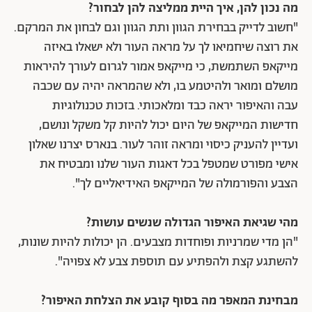
מה נכון להן, איך היית ממליצה להן לבחור?
"חשוב לדייק בבחירת הגוון ותת הגוון וגם לבחון את המרקם.
את רוצה שיחמיאו לך על מראה העור ולא ישאלו באיזה
מייקאפ השתמשת, כי מייקאפ אמור לגרום לעורך להיראות
מושלם ומואר ולהיטמע בו, ולא שהמראה יהיה עם שכבה
עבה והאיפור יראה כבד ומלאכותי. בזכות טכנולוגיות
חדישות המייקאפ של היום יכול להיות קל משקל ונושם,
ועדיין להעניק כיסוי ומראה זוהר לעור. בנארס יצרנו שאלון
אישי מפורט שמטפל בכל דאגות העור שלנו ומבטיח את
הצבע והפורמולה של המייקאפ האידיאליים לך".
מהי שגיאת האיפור הגדולה שנשים עושות?
"הן מדי שמרניות ופוחדות מצבעים. הן יכולות להיות שונות,
להשתגע קצת ולהפתיע עם תוספת צבע לא צפויה".
מבחינת המאפר מה בסוף קובע את הצלחת האיפור?