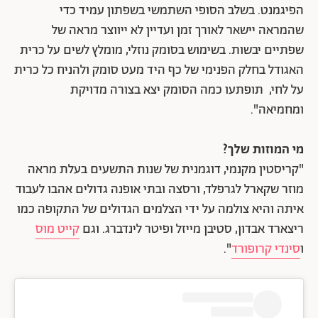
הפיגמנט. בשלב הסופי השתמשי בשפתון עמיד כדי
שהמראה יישאר לאורך זמן ועדיין לא ייווצר מראה של
שפתיים יבשות. בשימוש בסומק נוזלי, מומלץ לשים על כרית
האגודל בחלק הפנימי של כף היד מעט סומק ולהניח כל כרית
על לחי, תופתעו כמה הסומק יצא בצורה מדויקת
ומחמיאה".
מי המוזות שלך?
"קריסטין מקנמי, דוגמנית של שנות התשעים בעלת מראה
מוזר שקארל לגרפלד, ורסצה ובתי אופנה גדולים אהבו לעבוד
איתה והיא צולמה על ידי הצלמים הגדולים של התקופה כמו
ריצארד אבדון, סטיבן מייזל ופיטר לינדברג. וגם
קייט מוס
ו
סינדי קרופורד
".