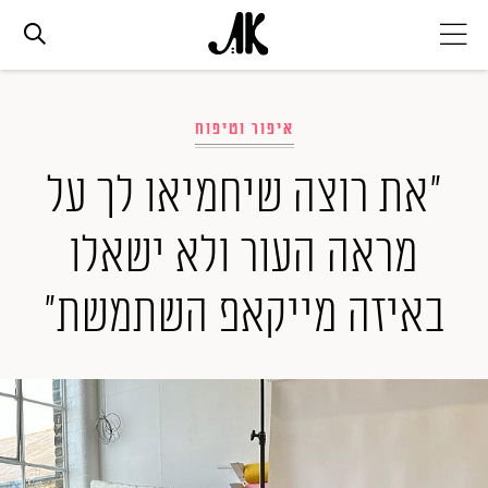
אג׳נדה
איפור וטיפוח
אופנה
"את רוצה שיחמיאו לך על
מראה העור ולא ישאלו
ביוטי
באיזה מייקאפ השתמשת"
סלבס
ערוצים נוספים
המגזין