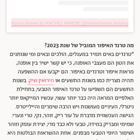
A post shared by RACHEL HARDIE (@rachelhardie.artistry)
מה טרנד האיפור המוביל של שנת 2023?
"טרנדים באים תמיד במעגלים, הולכים ובאים ומי שנותנים
את הטון הם מעצבי האופנה, כי יש קשר ישיר בין אופנה,
מראות איפור וטרנדים באיפור. הם יקבעו אם ההשפעה
תהיה מצרית כמו בשנות התשעים או
הירואין שיק.
בשנות
התשעים הם השפיעו על טרנד האיפור הטבעי, בתחילת
האלפיים המראה היה כבר יותר עשוי, עכשיו המייקאפ יותר
ניטרלי, העיניים מעושנות ויש הרבה שימרים והיילייטרס.
הגישה העכשווית מדברת על עור ריק, זוהר, נקי, טרי ונערי.
שמימי ומבריק במידה, טבעי ולא כבד מדי, יצירת עומק וזוהר
ושימור היופי הטבעי מבפנים. אחת ההשראות הבולטות היא