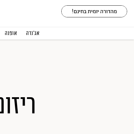
אג׳נדה
אופנה
ריזוט