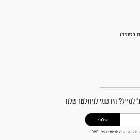
״ למייל? הירשמי לניוזלטר שלנו
שלחי
וזלטרים ומידע פרסומי מאתר ״את״